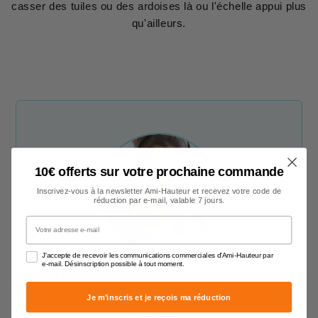
casser des tuiles ou des ardoises là ou l'échelle appui plus
qu'ailleurs.
10€ offerts sur votre prochaine commande
Inscrivez-vous à la newsletter Ami-Hauteur et recevez votre code de
réduction par e-mail, valable 7 jours.
Votre adresse e-mail
J'accepte de recevoir les communications commerciales d'Ami-Hauteur par
e-mail. Désinscription possible à tout moment.
Une question ? Un conseil ?
Nos conseillers sont à votre
Je m'inscris et je reçois ma réduction
écoute !