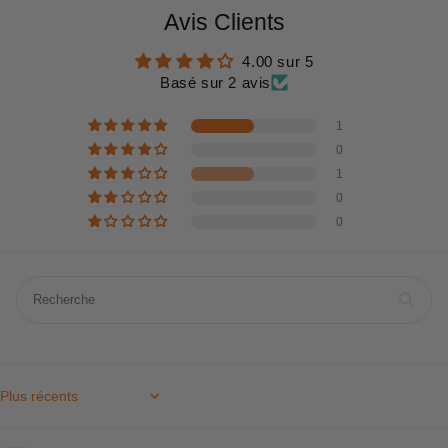
Avis Clients
4.00 sur 5
Basé sur 2 avis
1
0
1
0
0
Sort by