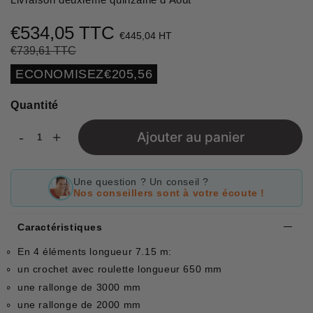
€534,05 TTC
€445,04 HT
€739,61 TTC
Prix
€739,61
Prix
€534,05
régulier
réduit
Unit
ECONOMISEZ
€205,56
price
Quantité
-
+
Ajouter au panier
Une question ? Un conseil ?
Nos conseillers sont à votre écoute !
Caractéristiques
En 4 éléments longueur 7.15 m:
un crochet avec roulette longueur 650 mm
une rallonge de 3000 mm
une rallonge de 2000 mm