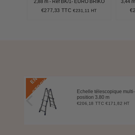
2,88 m - Réf BK/1- EURO BRIKO
3,44 
9 HT
9
€277,33 TTC
€
€231,11 HT
Prix
€277,33
Pr
régulier
ré
E
N
S
T
O
C
K
 multi-
Echelle télescopique multi-
position 3.80 m
8 HT
€206,18 TTC
€171,82 HT
0
Prix
€206,18
régulier