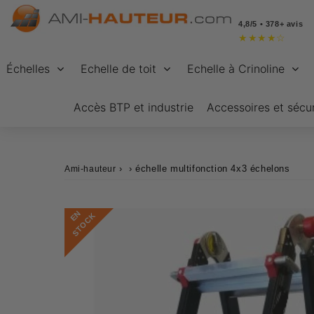
4,8/5 • 378+ avis
★
★
★
★
☆
Échelles
Echelle de toit
Echelle à Crinoline
Accès BTP et industrie
Accessoires et sécur
›
›
échelle multifonction 4x3 échelons
Ami-hauteur
E
N
S
T
O
C
K