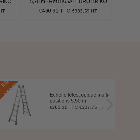
BRIKO
5,70 m - Réf BK/5A- EURO BRIKO
€4
Pri
€460,31 TTC
 HT
€383,59 HT
Prix
€460,31
rédu
régulier
E
N
S
T
O
C
E
N
S
T
O
C
K
Echelle télescopique multi-
positions 5.50 m
€285,31 TTC
€237,76 HT
Prix
€285,31
régulier