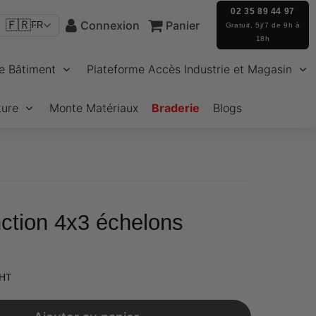
02 35 89 44 97
🇫🇷
Connexion
Panier
FR
Gratuit, 5j/7 de 9h à
18h
e Bâtiment
Plateforme Accès Industrie et Magasin
ture
Monte Matériaux
Braderie
Blogs
nction 4x3 échelons
€328,79
 HT
Unit
price