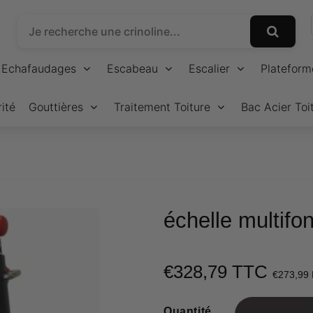
Echafaudages
Escabeau
Escalier
Plateform
ité
Gouttières
Traitement Toiture
Bac Acier Toi
échelle multifo
€328,79 TTC
€273,99
Quantité