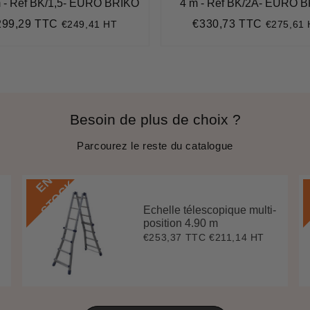
m - Réf BK/1,5- EURO BRIKO
4 m - Réf BK/2A- EURO 
299,29 TTC
€330,73 TTC
€249,41 HT
€275,61
ix
€299,29
Prix
€330,73
gulier
régulier
Besoin de plus de choix ?
Parcourez le reste du catalogue
E
N
S
T
O
C
K
Echelle télescopique multi-
position 4.90 m
€253,37 TTC
€211,14 HT
Prix
€253,37
régulier