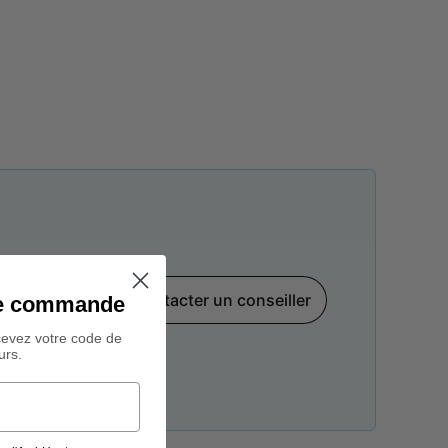
Contacter un conseiller
ine commande
par téléphone,
cevez votre code de
urs.