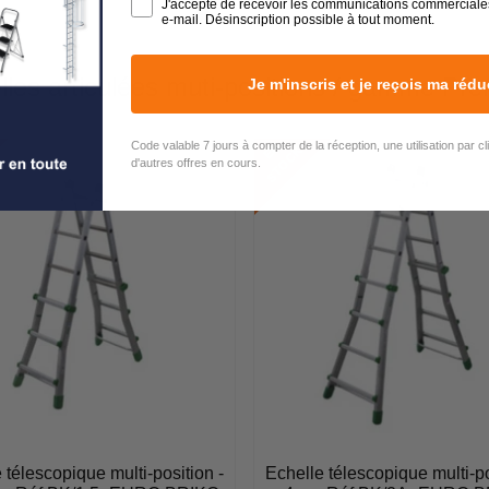
J'accepte de recevoir les communications commerciale
e-mail. Désinscription possible à tout moment.
les articulées muti-positions / gamme P
Je m'inscris et je reçois ma rédu
Code valable 7 jours à compter de la réception, une utilisation par c
E
N
S
T
O
C
K
d'autres offres en cours.
 télescopique multi-position -
Echelle télescopique multi-po