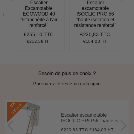
Escalier
Escalier
E
Escamotable
escamotable
cm
ECOWOOD 40
ISOCLIC PRO 56
"Etanchéité à l'air
"haute isolation et
renforcé"
résistance renforcé"
€255,10 TTC
€220,83 TTC
140,15
Prix
€255,10
Prix
€220,83
régulier
régulier
€212,58 HT
€184,03 HT
Besoin de plus de choix ?
Parcourez le reste du catalogue
E
N
S
T
O
C
K
Escalier escamotable
ISOCLIC PRO 56 "haute is...
€220,83 TTC
€184,03 HT
Prix
€220,83