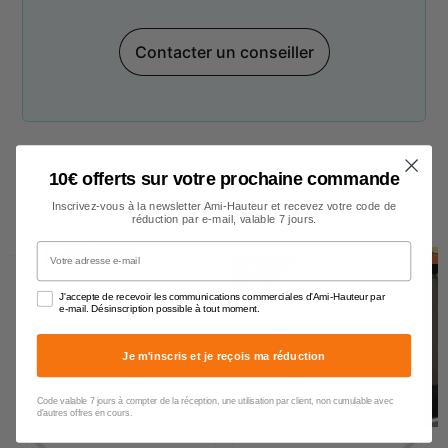
Contacter un conseiller
10€ offerts sur votre prochaine commande
Inscrivez-vous à la newsletter Ami-Hauteur et recevez votre code de
Escalier
réduction par e-mail, valable 7 jours.
Votre adresse e-mail
14 JOURS
E
N
S
T
O
C
K
J'accepte de recevoir les communications commerciales d'Ami-Hauteur par
e-mail. Désinscription possible à tout moment.
Je m'inscris et je reçois ma réduction
Code valable 7 jours à compter de la réception, une utilisation par client, non cumulable avec
d'autres offres en cours.