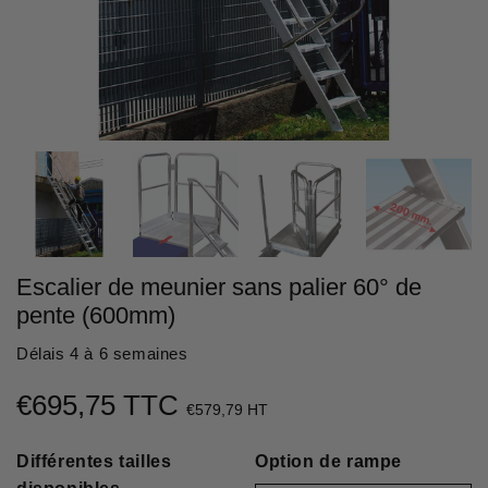
Escalier de meunier sans palier 60° de
pente (600mm)
Délais 4 à 6 semaines
€695,75 TTC
€695,75
€579,79 HT
Unit
Différentes tailles
price
Option de rampe