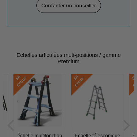
Contacter un conseiller
Echelles articulées muti-positions / gamme
Premium
E
N
S
T
O
C
E
N
S
T
O
C
E
N
S
T
O
C
K
K
échelle multifonction
Echelle télescopique
Ec