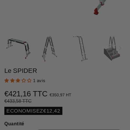
Le SPIDER
1 avis
€421,16 TTC
€350,97 HT
€433,58 TTC
Prix
€433,58
Prix
€421,16
régulier
réduit
Unit
ECONOMISEZ
€12,42
price
Quantité