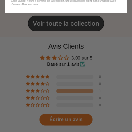
Code valable 7 jours à compter de la réception, une utilisation par client, non cumulable avec
d'autres offres en cours.
Voir toute la collection
Avis Clients
3.00 sur 5
Basé sur 1 avis
0
0
1
0
0
Écrire un avis