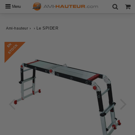
Menu
›
›
Le SPIDER
Ami-hauteur
E
N
S
T
O
C
K