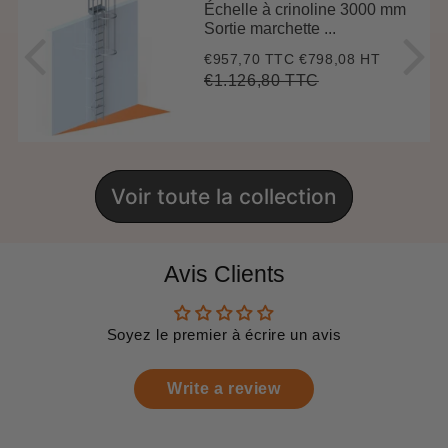
Échelle à crinoline 3000 mm
Sortie marchette ...
€957,70 TTC
€798,08 HT
Prix
€957,70
réduit
€1.126,80 TTC
Prix
€1.126,80
Unit
régulier
price
Voir toute la collection
Avis Clients
Soyez le premier à écrire un avis
Write a review