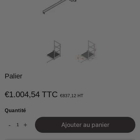
Palier
€1.004,54 TTC
€1.004,54
€837,12 HT
Unit
Quantité
price
-
+
Ajouter au panier