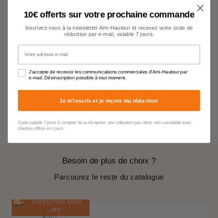
10€ offerts sur votre prochaine commande
Inscrivez-vous à la newsletter Ami-Hauteur et recevez votre code de
réduction par e-mail, valable 7 jours.
Votre adresse e-mail
J'accepte de recevoir les communications commerciales d'Ami-Hauteur par
e-mail. Désinscription possible à tout moment.
Exemple
Exemple
Exemple
de titre de
de titre de
de titre de
produit
produit
produit
Je m'inscris et je reçois ma réduction
$19.99
$19.99
$19.99
Code valable 7 jours à compter de la réception, une utilisation par client, non cumulable avec
d'autres offres en cours.
Besoin de plus de choix ?
Parcourez le reste du catalogue
EXPÉDITION SOUS
48H