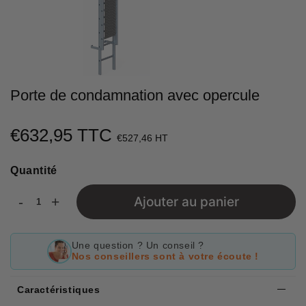
Porte de condamnation avec opercule
€632,95 TTC
€632,95
€527,46 HT
Unit
Quantité
price
-
+
Ajouter au panier
Une question ? Un conseil ?
Nos conseillers sont à votre écoute !
Caractéristiques