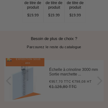
de titre de
de titre de
de titre de
produit
produit
produit
$19.99
$19.99
$19.99
Besoin de plus de choix ?
Parcourez le reste du catalogue
EXPÉDITION SOUS
48H
Échelle à crinoline 3000 mm
Sortie marchette ...
€957,70 TTC
€798,08 HT
Prix
€957,70
réduit
€1.126,80 TTC
Prix
€1.126,80
Unit
régulier
price