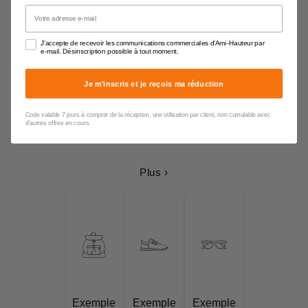
Votre adresse e-mail
Contacter un conseiller
J'accepte de recevoir les communications commerciales d'Ami-Hauteur par
e-mail. Désinscription possible à tout moment.
Je m'inscris et je reçois ma réduction
Code valable 7 jours à compter de la réception, une utilisation par client, non cumulable avec
d'autres offres en cours.
Collection en vedette
Plus ›
Exemple
Exemple
Exemple