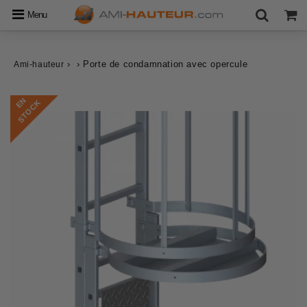
Menu
›
›
Porte de condamnation avec opercule
Ami-hauteur
E
N
S
T
O
C
K