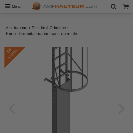
Menu
›
›
Ami-hauteur
Echelle à Crinoline
Porte de condamnation sans opercule
E
N
S
T
O
C
K