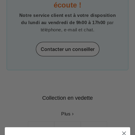
écoute !
Notre service client est à votre disposition
du lundi au vendredi de 9h00 à 17h00
par
téléphone, e-mail et chat.
Contacter un conseiller
Collection en vedette
Plus ›