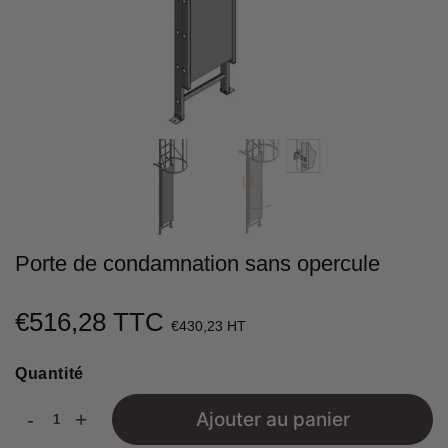
Porte de condamnation sans opercule
€516,28 TTC
€516,28
€430,23 HT
Unit
Quantité
price
-
+
Ajouter au panier