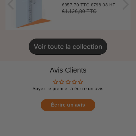
€957,70 TTC
€798,08 HT
Prix
€957,70
réduit
€1.126,80 TTC
Prix
€1.126,80
Unit
régulier
price
Voir toute la collection
Avis Clients
Soyez le premier à écrire un avis
Écrire un avis