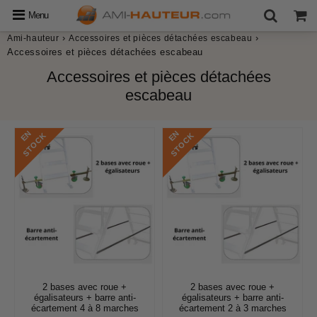
Menu
›
›
Ami-hauteur
Accessoires et pièces détachées escabeau
Accessoires et pièces détachées escabeau
Accessoires et pièces détachées
escabeau
E
N
S
T
O
C
E
N
S
T
O
C
K
K
2 bases avec roue +
2 bases avec roue +
égalisateurs + barre anti-
égalisateurs + barre anti-
écartement 4 à 8 marches
écartement 2 à 3 marches