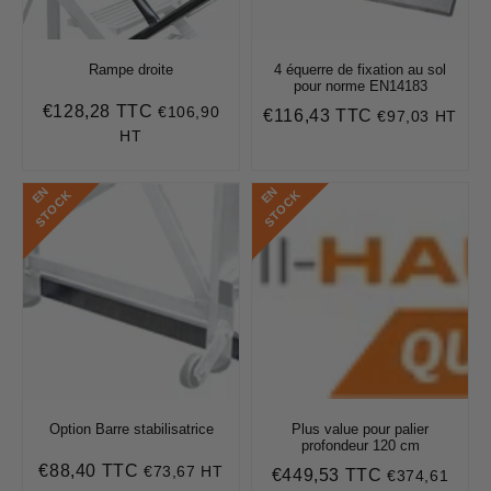
Rampe droite
4 équerre de fixation au sol
pour norme EN14183
€128,28 TTC
€106,90
Prix
€128,28
€116,43 TTC
€97,03 HT
Prix
€116,43
régulier
HT
régulier
E
N
S
T
O
C
E
N
S
T
O
C
K
K
Option Barre stabilisatrice
Plus value pour palier
profondeur 120 cm
€88,40 TTC
€73,67 HT
Prix
€88,40
€449,53 TTC
€374,61
Prix
€449,53