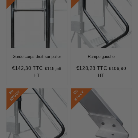
Garde-corps droit sur palier
Rampe gauche
€142,30 TTC
€128,28 TTC
€118,58
€106,90
Prix
€142,30
Prix
€128,28
régulier
régulier
HT
HT
E
N
S
T
O
C
E
N
S
T
O
C
K
K