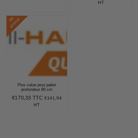
régulier
régulier
HT
E
N
S
T
O
C
K
Plus value pour palier
profondeur 80 cm
€170,33 TTC
€141,94
Prix
€170,33
régulier
HT