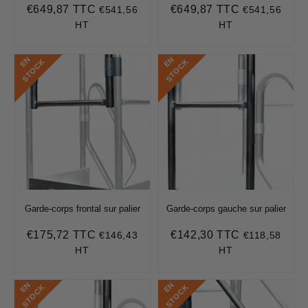
€649,87 TTC
€649,87 TTC
€541,56
€541,56
Prix
€649,87
Prix
€649,87
régulier
régulier
HT
HT
E
N
S
T
O
C
E
N
S
T
O
C
K
K
Garde-corps frontal sur palier
Garde-corps gauche sur palier
€175,72 TTC
€142,30 TTC
€146,43
€118,58
Prix
€175,72
Prix
€142,30
régulier
régulier
HT
HT
E
N
S
T
O
C
E
N
S
T
O
C
K
K