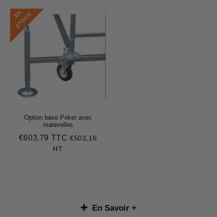
E
N
S
T
O
C
K
Option base Poker avec
manivelles
€603,79 TTC
€503,16
Prix
€603,79
régulier
HT
En Savoir +