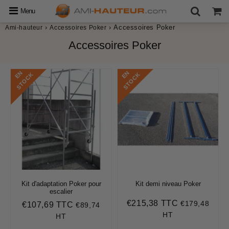
Menu
›
›
Accessoires Poker
Ami-hauteur
Accessoires Poker
Accessoires Poker
E
N
S
T
O
C
E
N
S
T
O
C
K
K
Kit d'adaptation Poker pour
Kit demi niveau Poker
escalier
€215,38 TTC
€179,48
Prix
€215,38
€107,69 TTC
€89,74
Prix
€107,69
régulier
HT
régulier
HT