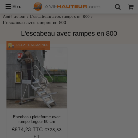
Menu
›
›
Ami-hauteur
L'escabeau avec rampes en 800
L'escabeau avec rampes en 800
L'escabeau avec rampes en 800
DÉLAI 4 SEMAINES
Escabeau plateforme avec
rampe largeur 80 cm
€874,23 TTC
€728,53
Prix
€874,23
régulier
HT