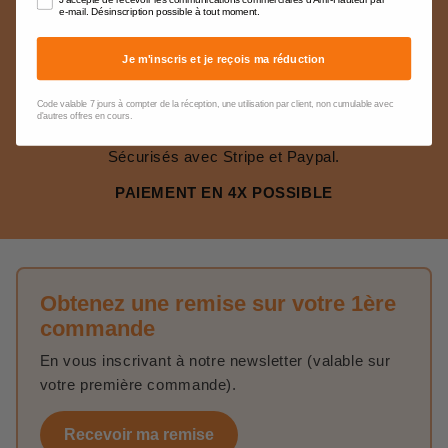
J'accepte de recevoir les communications commerciales d'Ami-Hauteur par
e-mail. Désinscription possible à tout moment.
volume
Je m'inscris et je reçois ma réduction
PAIEMENTS SÉCURISÉS
Code valable 7 jours à compter de la réception, une utilisation par client, non cumulable avec
d'autres offres en cours.
La gestion de nos paiements en ligne sont 100%
Sécurisés avec Stripe et Paypal.
PAIEMENT EN 4X POSSIBLE
Obtenez une remise sur votre 1ère
commande
En vous inscrivant à notre newsletter (valable sur
votre première commande).
Recevoir ma remise