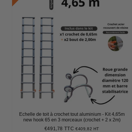
Echelle de toit à crochet tout aluminium - Kit 4,65m
new hook 65 en 3 morceaux (crochet + 2 x 2m)
€491,78 TTC
€409,82 HT
Prix
€491,78