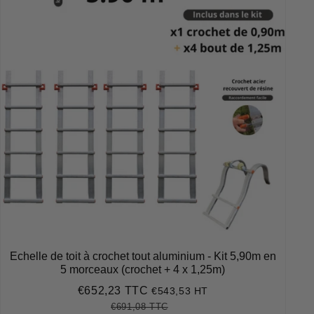
Echelle de toit à crochet tout aluminium - Kit 5,90m en
5 morceaux (crochet + 4 x 1,25m)
€652,23 TTC
€543,53 HT
Prix
€652,23
réduit
€691,08 TTC
Prix
€691,08
Unit