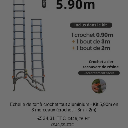
Echelle de toit à crochet tout aluminium - Kit 5,90m en
3 morceaux (crochet + 3m + 2m)
€534,31 TTC
€445,26 HT
Prix
€534,31
réduit
€549,55 TTC
Prix
€549,55
Unit