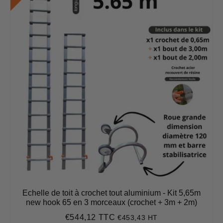
Echelle de toit à crochet tout aluminium - Kit 5,65m
new hook 65 en 3 morceaux (crochet + 3m + 2m)
€544,12 TTC
€453,43 HT
Prix
€544,12