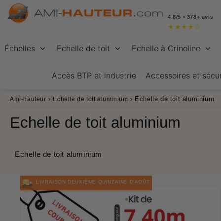
4,8/5 • 378+ avis
★
★
★
★
☆
Échelles
Echelle de toit
Echelle à Crinoline
Accès BTP et industrie
Accessoires et sécur
›
›
Echelle de toit aluminium
Ami-hauteur
Echelle de toit aluminium
Echelle de toit aluminium
Echelle de toit aluminium
LIVRAISON DEUXIÈME QUINZAINE D'AOÛT