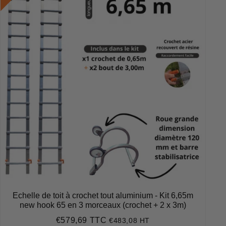
Echelle de toit à crochet tout aluminium - Kit 6,65m
new hook 65 en 3 morceaux (crochet + 2 x 3m)
€579,69 TTC
€483,08 HT
Prix
€579,69