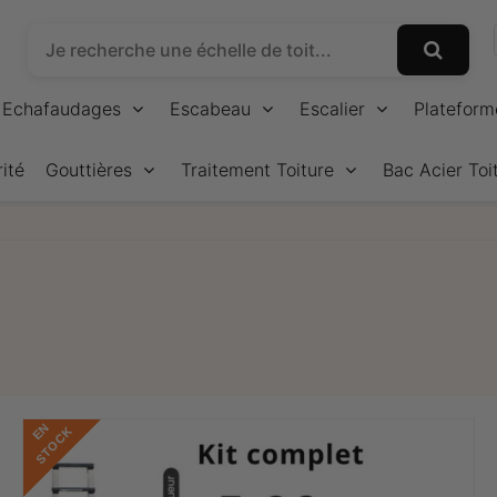
Echafaudages
Escabeau
Escalier
Plateform
ité
Gouttières
Traitement Toiture
Bac Acier Toi
E
N
S
T
O
C
K