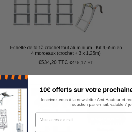
Echelle de toit à crochet tout aluminium - Kit 4,65m en
4 morceaux (crochet + 3 x 1,25m)
€534,20 TTC
€445,17 HT
Prix
€534,20
régulier
E
N
S
T
O
C
K
10€ offerts sur votre procha
Inscrivez-vous à la newsletter Ami-Hauteur et re
réduction par e-mail, valable 7 jo
Votre adresse e-mail