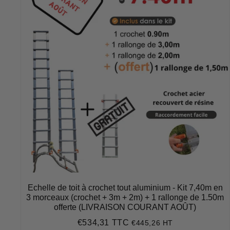
Echelle de toit à crochet tout aluminium - Kit 7,40m en
3 morceaux (crochet + 3m + 2m) + 1 rallonge de 1.50m
offerte (LIVRAISON COURANT AOÛT)
€534,31 TTC
€445,26 HT
Prix
€534,31