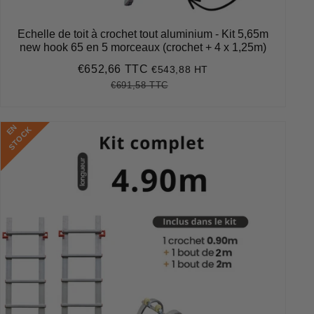
Echelle de toit à crochet tout aluminium - Kit 5,65m
new hook 65 en 5 morceaux (crochet + 4 x 1,25m)
€652,66 TTC
€543,88 HT
Prix
€652,66
réduit
€691,58 TTC
Prix
€691,58
Unit
régulier
price
E
N
S
T
O
C
K