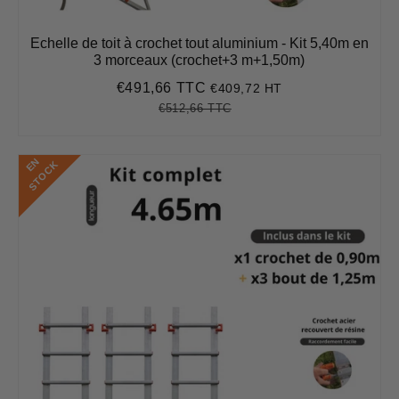
Echelle de toit à crochet tout aluminium - Kit 5,40m en
3 morceaux (crochet+3 m+1,50m)
€491,66 TTC
€409,72 HT
Prix
€491,66
réduit
€512,66 TTC
Prix
€512,66
Unit
régulier
price
E
N
S
T
O
C
K