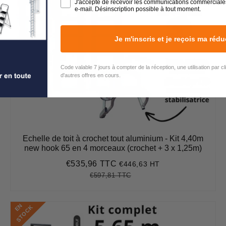
J'accepte de recevoir les communications commerciale
e-mail. Désinscription possible à tout moment.
Je m'inscris et je reçois ma rédu
Code valable 7 jours à compter de la réception, une utilisation par c
d'autres offres en cours.
Echelle de toit à crochet tout aluminium - Kit 4,40m
new hook 65 en 4 morceaux (crochet + 3 x 1,25m)
€535,96 TTC
€446,63 HT
Prix
€535,96
réduit
€597,81 TTC
Prix
€597,81
Unit
régulier
price
E
N
S
T
O
C
K