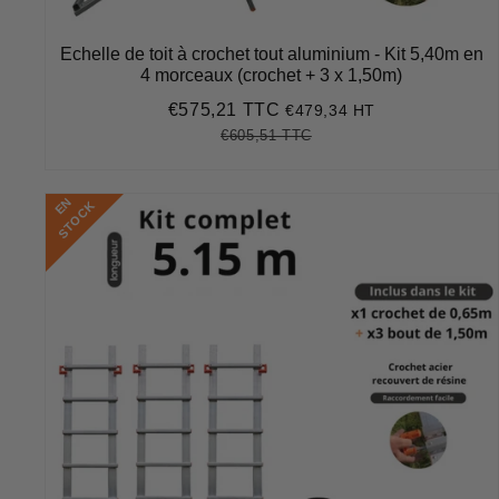
Echelle de toit à crochet tout aluminium - Kit 5,40m en
4 morceaux (crochet + 3 x 1,50m)
€575,21 TTC
€479,34 HT
Prix
€575,21
réduit
€605,51 TTC
Prix
€605,51
Unit
régulier
price
E
N
S
T
O
C
K