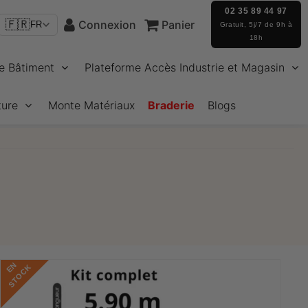
02 35 89 44 97
🇫🇷
Connexion
Panier
FR
Gratuit, 5j/7 de 9h à
18h
e Bâtiment
Plateforme Accès Industrie et Magasin
ture
Monte Matériaux
Braderie
Blogs
E
N
S
T
O
C
K