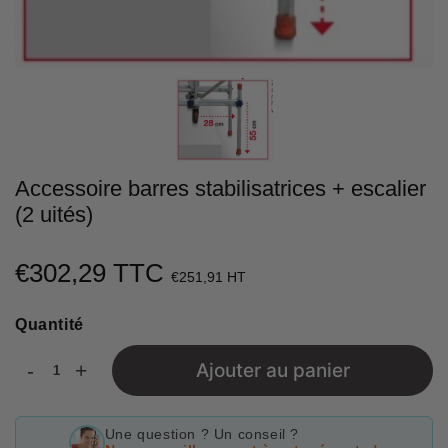
Accessoire barres stabilisatrices + escalier
(2 uités)
€302,29 TTC
€302,29
€251,91 HT
Unit
Quantité
price
-
+
Ajouter au panier
Une question ? Un conseil ?