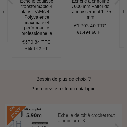
e
Échelle coulisse
Échelle à crinoline
transformable 4
7000 mm Palier de
lon
plans DAMA 4 –
franchissement 1175
f
Polyvalence
mm
957,70
maximale et
€1.793,40 TTC
Prix
€1.793,4
performance
régulier
€1.494,50 HT
professionnelle
.126,80
nit
ice
€670,34 TTC
Prix
€670,34
régulier
€558,62 HT
Besoin de plus de choix ?
Parcourez le reste du catalogue
E
N
S
T
O
C
K
Echelle de toit à crochet tout
aluminium - Ki...