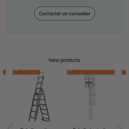
Contacter un conseiller
New products
48H
EN STOCK
EXPÉDITION SOUS 48H