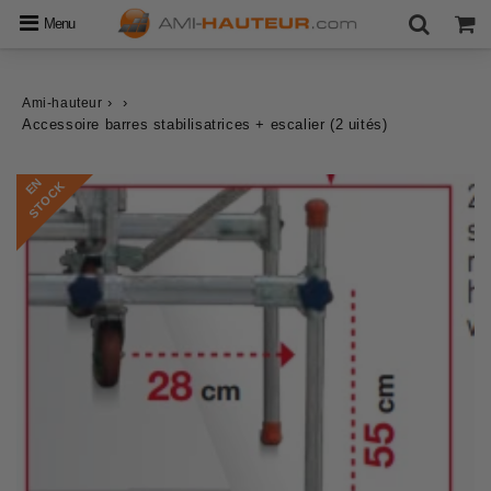
Menu
›
›
Ami-hauteur
Accessoire barres stabilisatrices + escalier (2 uités)
E
N
S
T
O
C
K