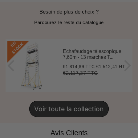
Besoin de plus de choix ?
Parcourez le reste du catalogue
E
N
S
T
O
C
K
Echafaudage télescopique
7,60m - 13 marches T...
€1.814,89 TTC
€1.512,41 HT
Prix
€1.814,89
réduit
€2.117,37 TTC
Prix
€2.117,37
Unit
régulier
price
Voir toute la collection
Avis Clients