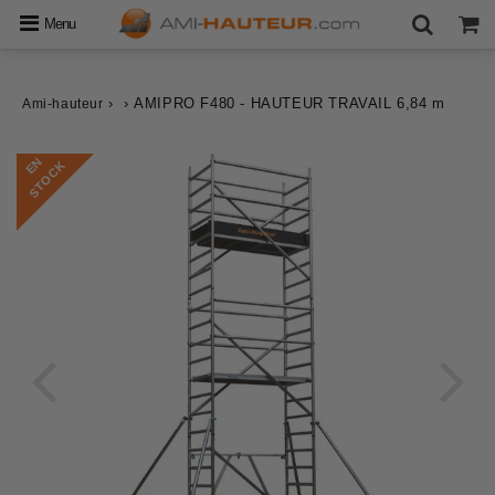
Menu
›
›
AMIPRO F480 - HAUTEUR TRAVAIL 6,84 m
Ami-hauteur
E
N
S
T
O
C
K