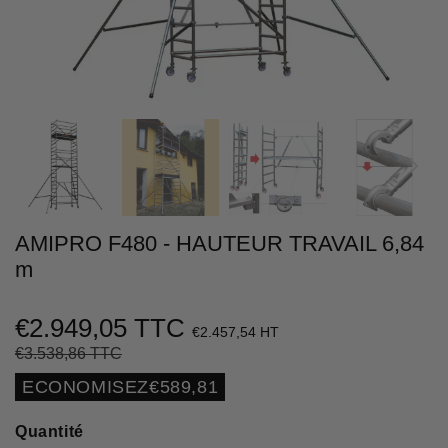
AMIPRO F480 - HAUTEUR TRAVAIL 6,84
m
€2.949,05 TTC
€2.457,54 HT
€3.538,86 TTC
Prix
€3.538,86
Prix
€2.949,05
régulier
réduit
Unit
ECONOMISEZ
€589,81
price
Quantité