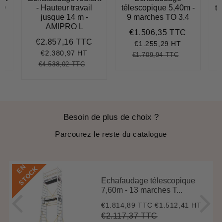
RO
- Hauteur travail
télescopique 5,40m -
t
jusque 14 m -
9 marches TO 3.4
1
AMIPRO L
€1.506,35 TTC
€2.225,96
Prix
€1.506,3
€2.857,16 TTC
réduit
Prix
€2.857,16
€1.255,29 HT
réduit
€2.380,97 HT
€1.709,94 TTC
.852,48
nit
Prix
€1.709,94
Unit
€4.538,02 TTC
ice
régulier
price
Prix
€4.538,02
Unit
régulier
price
Besoin de plus de choix ?
Parcourez le reste du catalogue
E
N
S
T
O
C
K
Echafaudage télescopique
7,60m - 13 marches T...
€1.814,89 TTC
€1.512,41 HT
Prix
€1.814,89
réduit
€2.117,37 TTC
Prix
€2.117,37
Unit