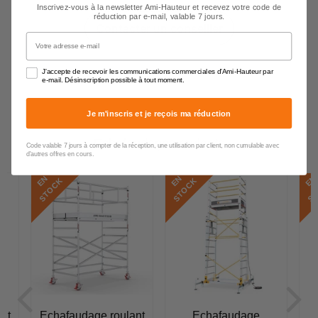
Inscrivez-vous à la newsletter Ami-Hauteur et recevez votre code de
réduction par e-mail, valable 7 jours.
Contacter un conseiller
Votre adresse e-mail
J'accepte de recevoir les communications commerciales d'Ami-Hauteur par
e-mail. Désinscription possible à tout moment.
Je m'inscris et je reçois ma réduction
Echafaudages roulants
Code valable 7 jours à compter de la réception, une utilisation par client, non cumulable avec
d'autres offres en cours.
E
N
S
T
O
C
E
N
S
T
O
C
E
N
S
T
O
C
K
K
nt
Echafaudage roulant
Echafaudage