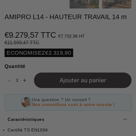
AMIPRO L14 - HAUTEUR TRAVAIL 14 m
€9.279,57 TTC
€7.732,98 HT
€11.599,47 TTC
Prix
€11.599,47
Prix
€9.279,57
régulier
réduit
Unit
ECONOMISEZ
€2.319,90
price
Quantité
-
+
Ajouter au panier
Une question ? Un conseil ?
Nos conseillers sont à votre écoute !
Caractéristiques
Certifié TS EN1004