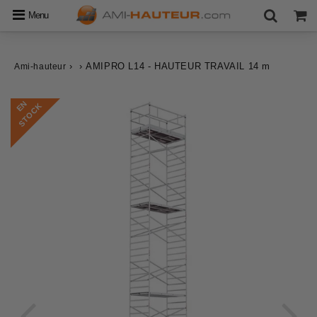
Menu
›
›
AMIPRO L14 - HAUTEUR TRAVAIL 14 m
Ami-hauteur
E
N
S
T
O
C
K