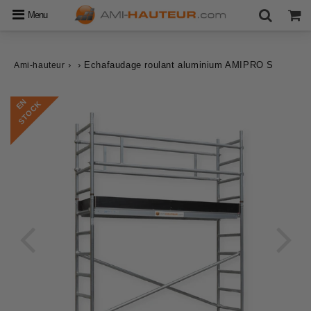
Menu
›
›
Echafaudage roulant aluminium AMIPRO S
Ami-hauteur
E
N
S
T
O
C
K