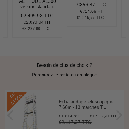
5
ALTITUDE AL300
€856,87 TTC
Prix
€856,87
version standard
réduit
€714,06 HT
€2.495,93 TTC
€1.119,14
Prix
€2.495,93
€1.215,77 TTC
Prix
€1.215,77
Unit
réduit
€2.079,94 HT
régulier
price
€3.237,96 TTC
.576,33
nit
Prix
€3.237,96
Unit
ice
régulier
price
Besoin de plus de choix ?
Parcourez le reste du catalogue
E
N
S
T
O
C
K
Echafaudage télescopique
7,60m - 13 marches T...
€1.814,89 TTC
€1.512,41 HT
Prix
€1.814,89
réduit
€2.117,37 TTC
Prix
€2.117,37
Unit
régulier
price