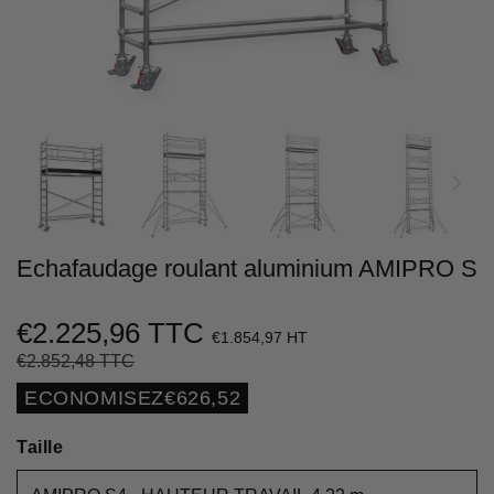
Echafaudage roulant aluminium AMIPRO S
€2.225,96 TTC
€1.854,97 HT
€2.852,48 TTC
Prix
€2.852,48
Prix
€2.225,96
régulier
réduit
Unit
ECONOMISEZ
€626,52
price
Taille