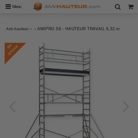
Menu
›
›
AMIPRO S6 - HAUTEUR TRAVAIL 6,32 m
Ami-hauteur
E
N
S
T
O
C
K