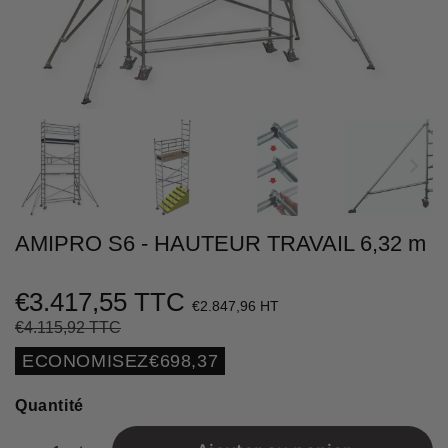
AMIPRO S6 - HAUTEUR TRAVAIL 6,32 m
€3.417,55 TTC
€2.847,96 HT
€4.115,92 TTC
Prix
€4.115,92
Prix
€3.417,55
régulier
réduit
Unit
ECONOMISEZ
€698,37
price
Quantité