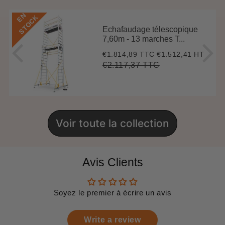
E
N
S
T
O
C
K
Echafaudage télescopique
7,60m - 13 marches T...
€1.814,89 TTC
€1.512,41 HT
Prix
€1.814,89
réduit
€2.117,37 TTC
Prix
€2.117,37
Unit
régulier
price
Voir toute la collection
Avis Clients
Soyez le premier à écrire un avis
Write a review