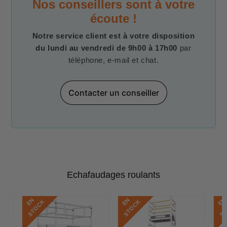
Nos conseillers sont à votre
écoute !
Notre service client est à votre disposition
du lundi au vendredi de 9h00 à 17h00
par
téléphone, e-mail et chat.
Contacter un conseiller
Echafaudages roulants
E
N
S
T
O
C
E
N
S
T
O
C
E
N
S
T
O
C
K
K