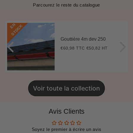
Parcourez le reste du catalogue
E
N
S
T
O
C
K
Gouttière 4m dev 250
€60,98 TTC
€50,82 HT
Prix
€60,98
régulier
Voir toute la collection
Avis Clients
Soyez le premier à écrire un avis