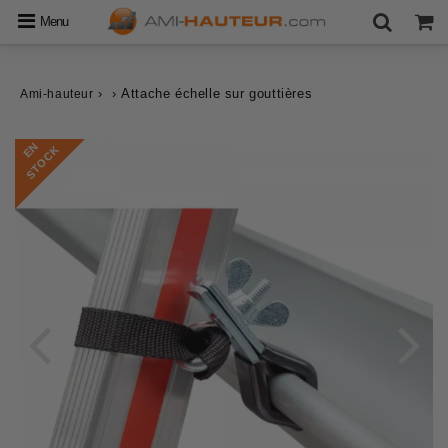
Menu
›
›
Attache échelle sur gouttières
Ami-hauteur
E
N
S
T
O
C
K