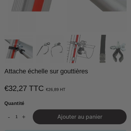
Attache échelle sur gouttières
€32,27 TTC
€32,27
€26,89 HT
Unit
Quantité
price
-
+
Ajouter au panier