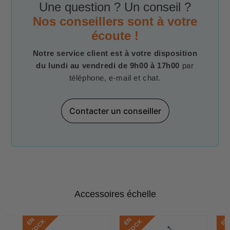
Une question ? Un conseil ?
Nos conseillers sont à votre
écoute !
Notre service client est à votre disposition
du lundi au vendredi de 9h00 à 17h00
par
téléphone, e-mail et chat.
Contacter un conseiller
Accessoires échelle
E
N
S
T
O
C
E
N
S
T
O
C
E
N
S
T
O
C
K
K