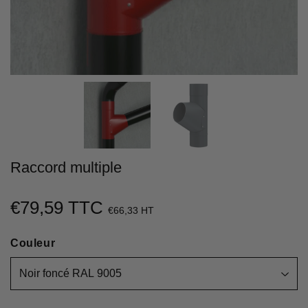
Raccord multiple
€79,59 TTC
€79,59
€66,33 HT
Unit
Couleur
price