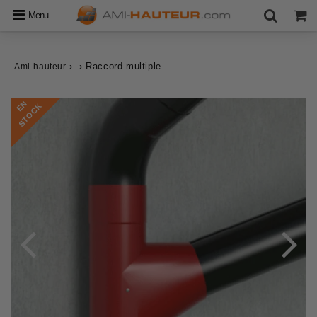
Menu
›
›
Raccord multiple
Ami-hauteur
E
N
S
T
O
C
K