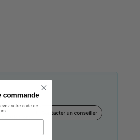
ine commande
cevez votre code de
urs.
Contacter un conseiller
par téléphone,