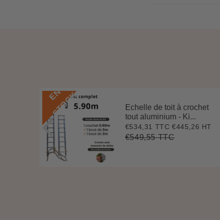
E
N
S
T
O
C
K
Echelle de toit à crochet
 3 m
tout aluminium - Ki...
.
€534,31 TTC
€445,26 HT
Prix
€534,31
0 HT
2
réduit
€549,55 TTC
Prix
€549,55
Unit
régulier
price