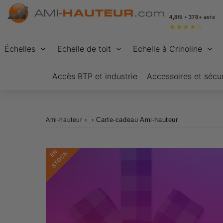
4,8/5 • 378+ avis
★
★
★
★
☆
Échelles
Echelle de toit
Echelle à Crinoline
Accès BTP et industrie
Accessoires et sécur
›
›
Carte-cadeau Ami-hauteur
Ami-hauteur
E
N
S
T
O
C
K