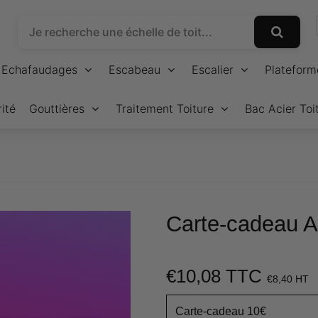
Echafaudages
Escabeau
Escalier
Plateform
ité
Gouttières
Traitement Toiture
Bac Acier Toi
Carte-cadeau A
€10,08 TTC
€
€8,40 HT