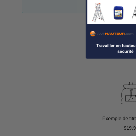
Exemple de titr
$19.9