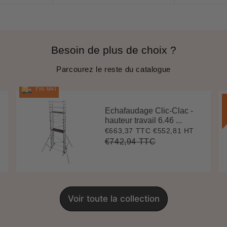
Besoin de plus de choix ?
Parcourez le reste du catalogue
FIN MAI
Echafaudage Clic-Clac -
hauteur travail 6.46 ...
€663,37 TTC
€552,81 HT
Prix
€663,37
réduit
€742,94 TTC
Prix
€742,94
Unit
régulier
price
Voir toute la collection