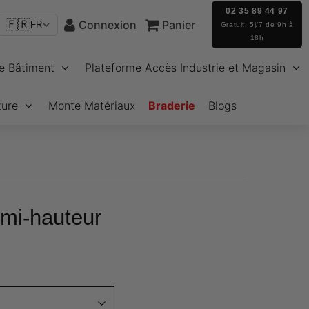
02 35 89 44 97
🇫🇷
Connexion
Panier
FR
Gratuit, 5j/7 de 9h à
18h
e Bâtiment
Plateforme Accès Industrie et Magasin
ture
Monte Matériaux
Braderie
Blogs
mi-hauteur
10,08
Unit
price