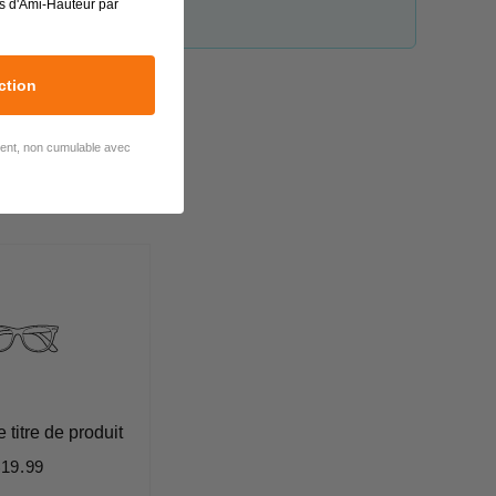
s d'Ami-Hauteur par
ction
lient, non cumulable avec
titre de produit
$19.99