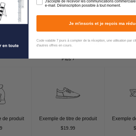
J'accepte de recevoir les communications commerciale
e-mail. Désinscription possible à tout moment.
Je m'inscris et je reçois ma rédu
Code valable 7 jours à compter de la réception, une utilisation par c
Collection en vedette
d'autres offres en cours.
Plus ›
e de produit
Exemple de titre de produit
Exemple de 
9
$19.99