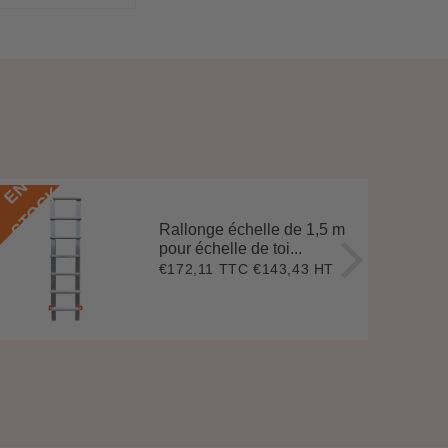
E
N
S
T
O
C
E
N
S
T
O
C
K
Rallonge échelle de 1,5 m
pour échelle de toi...
€172,11 TTC
€143,43 HT
Prix
€172,11
régulier