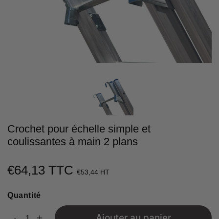
Crochet pour échelle simple et
coulissantes à main 2 plans
€64,13 TTC
€64,13
€53,44 HT
Unit
Quantité
price
-
+
Ajouter au panier