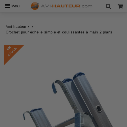
Menu
›
›
Ami-hauteur
Crochet pour échelle simple et coulissantes à main 2 plans
E
N
S
T
O
C
K