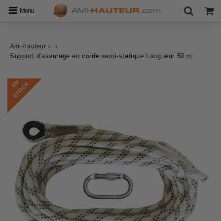
Menu
›
›
Ami-hauteur
Support d'assurage en corde semi-statique Longueur 50 m
E
N
S
T
O
C
K