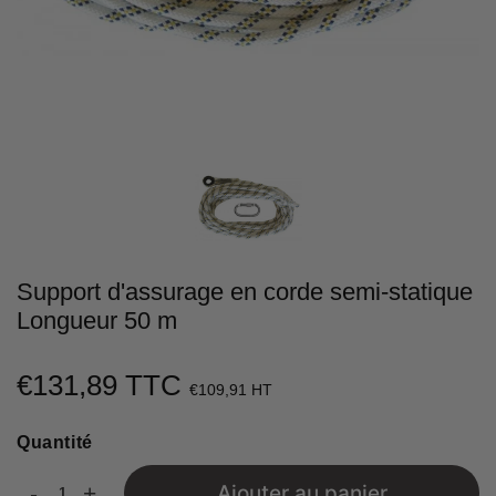
Support d'assurage en corde semi-statique
Longueur 50 m
€131,89 TTC
€131,89
€109,91 HT
Unit
Quantité
price
-
+
Ajouter au panier