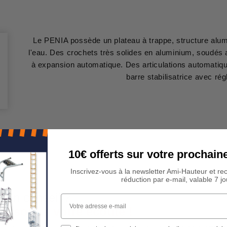
Le PENIA possède un plateau à trappe, structure alumi
l'eau. Des crochets très solides en aluminium, soudés 
à expansion automatique. Des articulations automatiqu
barre stabilisatrice avec rég
10€ offerts sur votre procha
Inscrivez-vous à la newsletter Ami-Hauteur et re
réduction par e-mail, valable 7 jo
 Un conseil ?
Votre adresse e-mail
rs sont à votre écoute !