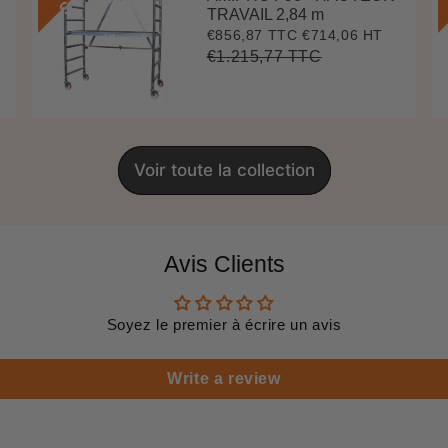
TRAVAIL 2,84 m
€856,87 TTC
€714,06 HT
Prix
€856,87
réduit
€1.215,77 TTC
Prix
€1.215,77
Unit
régulier
price
Voir toute la collection
Avis Clients
Soyez le premier à écrire un avis
Write a review