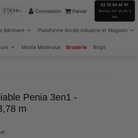
02 35 89 44 97
🇫🇷
Connexion
Panier
FR
Gratuit, 5j/7 de 9h à
18h
e Bâtiment
Plateforme Accès Industrie et Magasin
ture
Monte Matériaux
Braderie
Blogs
iable Penia 3en1 -
 3,78 m
€638,87
 HT
Unit