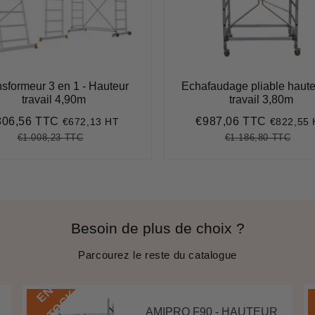
sformeur 3 en 1 - Hauteur
Echafaudage pliable haute
travail 4,90m
travail 3,80m
806,56 TTC
€987,06 TTC
€672,13 HT
€822,55
ix
€806,56
Prix
€987,06
duit
réduit
€1.008,23 TTC
€1.186,80 TTC
Prix
€1.008,23
Unit
Prix
€1.1
Unit
régulier
price
régulier
pric
Besoin de plus de choix ?
Parcourez le reste du catalogue
E
N
S
T
O
C
K
AMIPRO F90 - HAUTEUR