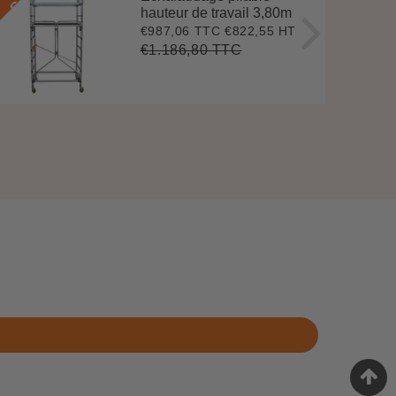
hauteur de travail 3,80m
€987,06 TTC
€822,55 HT
Prix
€987,06
réduit
€1.186,80 TTC
Prix
€1.186,80
Unit
régulier
price