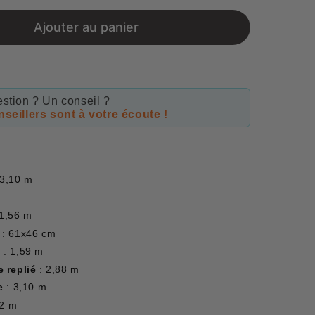
price
Ajouter au panier
stion ? Un conseil ?
seillers sont à votre écoute !
 3,10 m
 1,56 m
: 61x46 cm
é
: 1,59 m
 replié
: 2,88 m
e
: 3,10 m
82 m