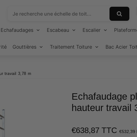
Echafaudages
Escabeau
Escalier
Plateform
ité
Gouttières
Traitement Toiture
Bac Acier Toi
r travail 3,78 m
Echafaudage pl
hauteur travail
€638,87 TTC
€532,39