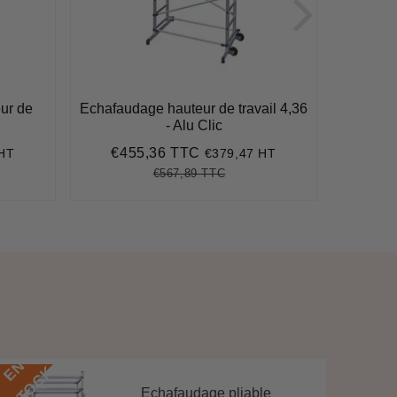
ur de
Echafaudage hauteur de travail 4,36
Echafau
- Alu Clic
€455,36 TTC
€1.2
 HT
€379,47 HT
Prix
€455,36
Prix
réduit
réduit
€567,89 TTC
86,80
Prix
€567,89
Unit
e
régulier
price
E
N
S
T
O
C
E
N
S
T
O
C
K
Echafaudage pliable