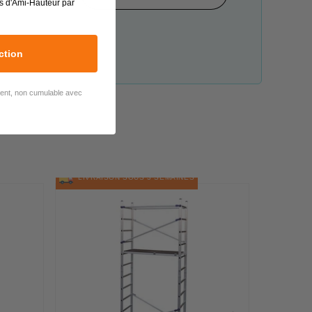
par téléphone,
s d'Ami-Hauteur par
ction
lient, non cumulable avec
LIVRAISON SOUS 3 SEMAINES