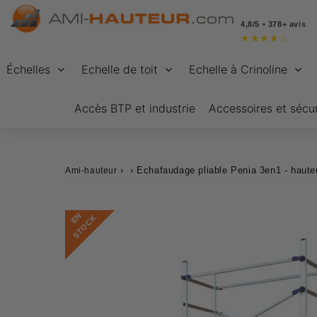
4,8/5 • 378+ avis
★
★
★
★
☆
Échelles
Echelle de toit
Echelle à Crinoline
Accès BTP et industrie
Accessoires et sécur
›
›
Echafaudage pliable Penia 3en1 - hauteu
Ami-hauteur
E
N
S
T
O
C
K