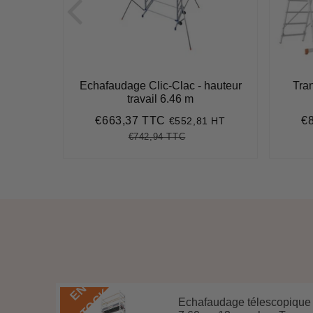
a 3en1 -
Echafaudage Clic-Clac - hauteur
Tran
 m
travail 6.46 m
€663,37 TTC
€
9 HT
€552,81 HT
7
Prix
€663,37
Pr
réduit
ré
€742,94 TTC
Prix
€742,94
Unit
régulier
price
E
N
S
T
O
C
K
Echafaudage télescopique
 5,84