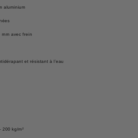
en aluminium
inées
5 mm avec frein
tidérapant et résistant à l’eau
s
– 200 kg/m²