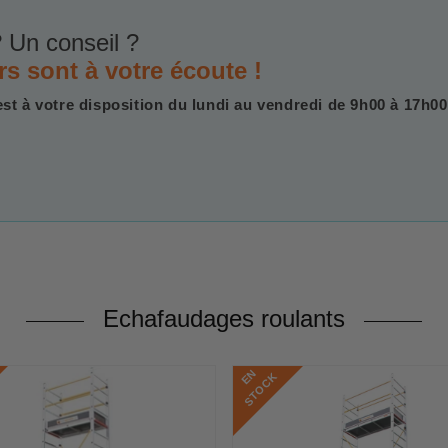
 Un conseil ?
rs sont à votre écoute !
est à votre disposition du lundi au vendredi de 9h00 à 17h00
Echafaudages roulants
E
N
S
T
O
C
K