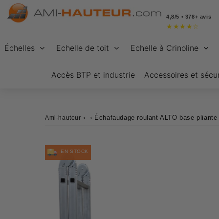
4,8/5 • 378+ avis
★
★
★
★
☆
Échelles
Echelle de toit
Echelle à Crinoline
Accès BTP et industrie
Accessoires et sécur
›
›
Échafaudage roulant ALTO base pliante 
Ami-hauteur
EN STOCK