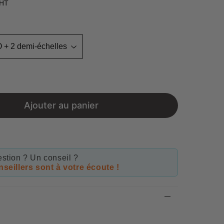
 HT
Unit
price
Ajouter au panier
stion ? Un conseil ?
seillers sont à votre écoute !