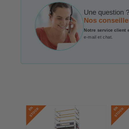
Une question ?
Nos conseille
Notre service client 
e-mail et chat.
E
N
S
T
O
C
E
N
S
T
O
C
K
K