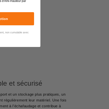
s d'Ami-Hauteur par
ction
lient, non cumulable avec
ble et sécurisé
port et un stockage plus pratiques, un
t régulièrement leur matériel. Une fois
tement à l’échafaudage et contribue à