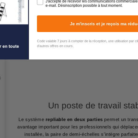
J'accepte de recevoir les communications commerciale
e-mail. Désinscription possible à tout moment.
Je m'inscris et je reçois ma rédu
Code valable 7 jours à compter de la réception, une utilisation par c
d'autres offres en cours.
Un poste de travail sta
Le système
repliable en deux parties
permet un trans
avantage important pour les professionnels qui déplacen
installée, la paire de demi-échelles s’intègre parfai