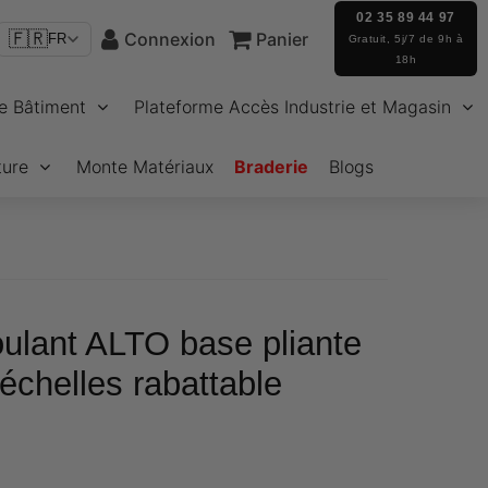
02 35 89 44 97
🇫🇷
Connexion
Panier
FR
Gratuit, 5j/7 de 9h à
18h
e Bâtiment
Plateforme Accès Industrie et Magasin
ture
Monte Matériaux
Braderie
Blogs
ulant ALTO base pliante
échelles rabattable
€981,71