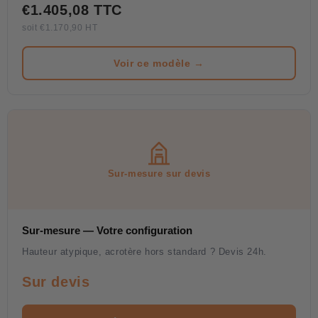
€1.405,08 TTC
(225 à 475 mm). Hauteur intermédiaire qui répond aux
besoins de bâtiments industriels, agricoles et tertiaires
soit €1.170,90 HT
courants. Pour acrotères plus épais, voir variante 1175 mm.
Voir ce modèle →
Sur-mesure sur devis
Sur-mesure — Votre configuration
Hauteur atypique, acrotère hors standard ? Devis 24h.
Sur devis