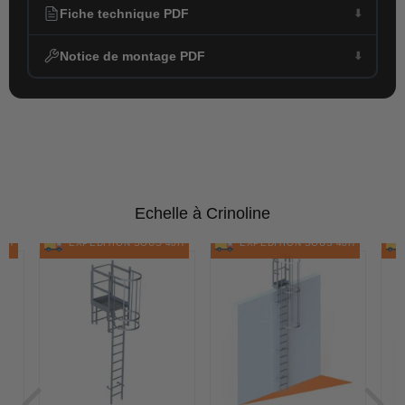
Fiche technique PDF
Notice de montage PDF
Echelle à Crinoline
48H
EXPÉDITION SOUS 48H
EXPÉDITION SOUS 48H