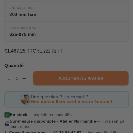
DISTANCE MUR
200 mm fixe
ACROTÈRE MAX
625-875 mm
€1.467,25 TTC
€1.467,25
€1.222,71 HT
Unit
price
Quantité
-
+
AJOUTER AU PANIER
Une question ? Un conseil ?
Nos conseillers sont à votre écoute !
En stock
—
expédition sous 48h
Sur-mesure disponible - Atelier Normandie
—
livraison 14
🏭
jours maxi
📞
Conseil technique
—
02 35 89 44 97
—
lun–ven 9h–18h