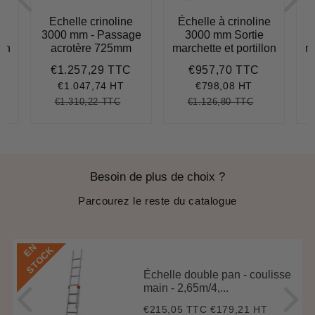
Echelle crinoline
Échelle à crinoline
e
3000 mm - Passage
3000 mm Sortie
lon
acrotère 725mm
marchette et portillon
ma
€1.257,29 TTC
€957,70 TTC
€1.502,29
Prix
€1.257,29
Prix
€957,70
réduit
réduit
€1.047,74 HT
€798,08 HT
€1.310,22 TTC
€1.126,80 TTC
.527,69
nit
Prix
€1.310,22
Unit
Prix
€1.126,80
Unit
ice
régulier
price
régulier
price
Besoin de plus de choix ?
Parcourez le reste du catalogue
E
N
S
T
O
C
K
Échelle double pan - coulisse
main - 2,65m/4,...
€215,05 TTC
€179,21 HT
Prix
€215,05