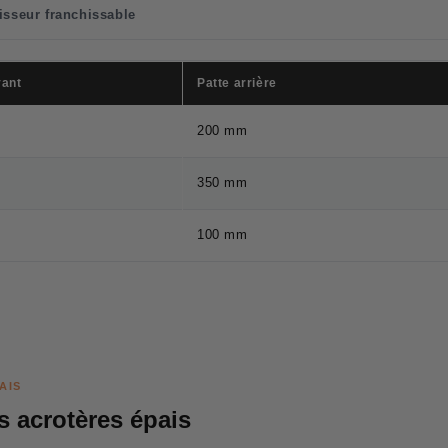
isseur franchissable
vant
Patte arrière
m
200 mm
m
350 mm
m
100 mm
AIS
s acrotères épais