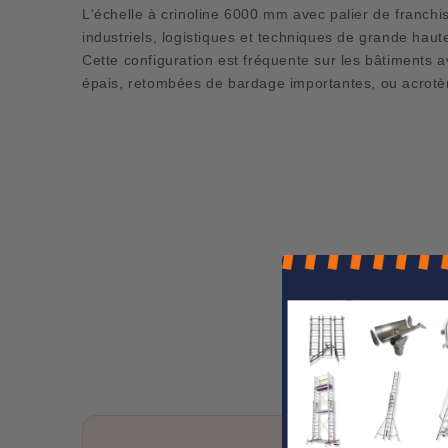
L'échelle à crinoline 6000 mm avec palier de franch
industriels, logistiques et techniques de grande hau
Cette configuration est fréquente sur les bâtiments 
épais, retombées de bardage importantes, ou acrotè