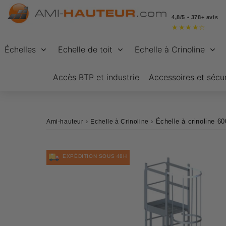
4,8/5 • 378+ avis
★
★
★
★
☆
Échelles
Echelle de toit
Echelle à Crinoline
Accès BTP et industrie
Accessoires et sécur
›
›
Échelle à crinoline 
Ami-hauteur
Echelle à Crinoline
EXPÉDITION SOUS 48H