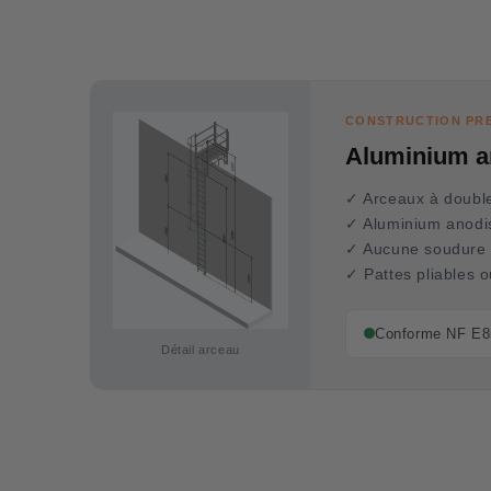
CONSTRUCTION PR
Aluminium an
✓ Arceaux à double
✓ Aluminium anodis
✓ Aucune soudure 
✓ Pattes pliables o
Conforme NF E85
Détail arceau