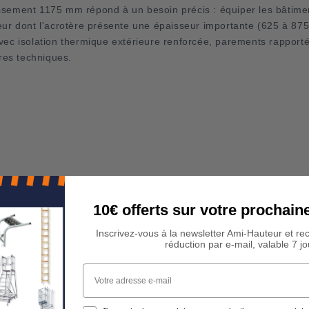
issement 1175 mm répond à un besoin précis : équiper les bâtime
teur dont l'acrotère présente une épaisseur importante (625 à 87
avec isolation thermique extérieure renforcée, parements rapport
res techniques.
10€ offerts sur votre procha
Inscrivez-vous à la newsletter Ami-Hauteur et re
réduction par e-mail, valable 7 jo
Votre adresse e-mail