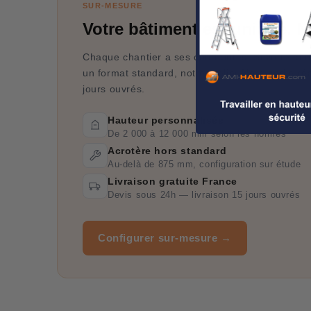
SUR-MESURE
Votre bâtiment est unique. No
Chaque chantier a ses contraintes. Si votre ac
un format standard, notre atelier Normandie réa
jours ouvrés.
Hauteur personnalisée
De 2 000 à 12 000 mm selon les normes
Acrotère hors standard
Au-delà de 875 mm, configuration sur étude
Livraison gratuite France
Devis sous 24h — livraison 15 jours ouvrés
Configurer sur-mesure →