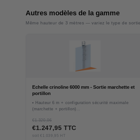
Autres modèles de la gamme
Même hauteur de 3 mètres — variez le type de sortie 
Echelle crinoline 6000 mm - Sortie marchette et
portillon
• Hauteur 6 m + configuration sécurité maximale
(marchette + portillon)
• Configuration de référence pour silos importants et
€1.320,06
méthaniseurs
€1.247,95 TTC
• Aluminium anodisé sans soudure, fixations
renforcées pour la hauteur
soit €1.039,95 HT