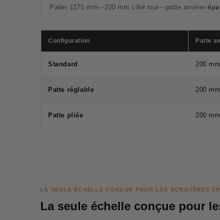
Palier 1175 mm
—
200 mm côté mur
—
patte arrière
=
épa
Configuration
Patte a
Standard
200 m
Patte réglable
200 m
Patte pliée
200 m
LA SEULE ÉCHELLE CONÇUE POUR LES ACROTÈRES ÉP
La seule échelle conçue pour le