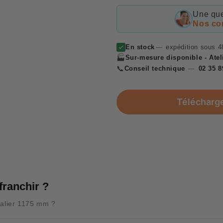
Une que
Nos con
En stock
—
expédition sous 4
🏭
Sur-mesure disponible - Ate
📞
Conseil technique
—
02 35 8
Télécharg
franchir ?
 palier 1175 mm ?