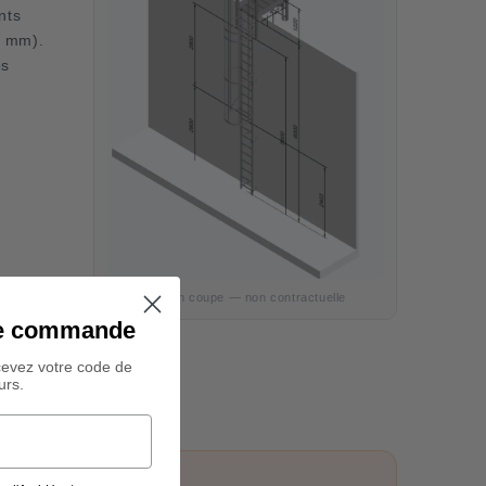
nts
5 mm).
és
Vue en coupe — non contractuelle
ine commande
cevez votre code de
urs.