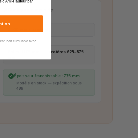
s d'Ami-Hauteur par
🛠
Configurateur rapide
HAUTEUR DE L'ÉCHELLE
ction
3 000 mm (standard)
lient, non cumulable avec
TYPE DE PALIER
Palier 1175 mm — acrotères 625–875
mm
Épaisseur franchissable :
775 mm
✓
Modèle en stock — expédition sous
48h