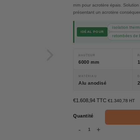
mm pour acrotère épais. Solution 
présentant un acrotère conséque
isolation ther
IDÉAL POUR
retombées de 
HAUTEUR
P
6000 mm
MATÉRIAU
D
Alu anodisé
€1.608,94 TTC
€1.608,94
€1.340,78 HT
Quantité
-
+