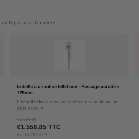
ou l'épaisseur d'acrotère.
Echelle à crinoline 6000 mm - Passage acrotère
725mm
L'échelle fixe
à crinoline entièrement en aluminium
sans soudure.
Possibilité d'utiliser comme échelle de secours avec
€1.686,96
une porte de sortie en bas pour évacuer.
€1.556,85 TTC
soit €1.297,37 HT