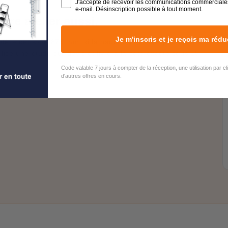
J'accepte de recevoir les communications commerciale
e-mail. Désinscription possible à tout moment.
tre atelier aussi.
Je m'inscris et je reçois ma rédu
rotère dépasse 875 mm, si la hauteur ne correspond pas à
lise une étude sur devis et livre à la cote exacte sous 15
Code valable 7 jours à compter de la réception, une utilisation par c
d'autres offres en cours.