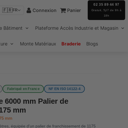
02 35 89 44 97
🇫🇷
Connexion
Panier
FR
Gratuit, 5j/7 de 9h à
18h
e Bâtiment
Plateforme Accès Industrie et Magasin
ture
Monte Matériaux
Braderie
Blogs
Fabriqué en France
NF EN ISO 14122-4
ne 6000 mm Palier de
1175 mm
175 mm
ètres, équipée d'un palier de franchissement de 1175