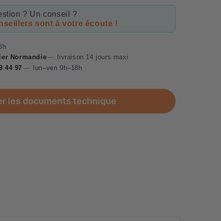
stion ? Un conseil ?
seillers sont à votre écoute !
8h
lier Normandie
—
livraison 14 jours maxi
9 44 97
—
lun–ven 9h–18h
er les documents technique