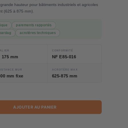
grande hauteur pour bâtiments industriels et agricoles
nt (625 à 875 mm).
mique
parements rapportés
bardag
acrotères techniques
ALIER
CONFORMITÉ
1 175 mm
NF E85-016
ISTANCE MUR
ACROTÈRE MAX
200 mm fixe
625-875 mm
Unit
price
AJOUTER AU PANIER