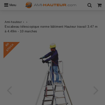
Menu
›
›
Ami-hauteur
Escabeau télescopique norme bâtiment Hauteur travail 3.47 m
à 4.49m - 10 marches
E
N
S
T
O
C
K