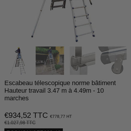
Escabeau télescopique norme bâtiment
Hauteur travail 3.47 m à 4.49m - 10
marches
€934,52 TTC
€778,77 HT
€1.027,98 TTC
Prix
€1.027,98
Prix
€934,52
régulier
réduit
Unit