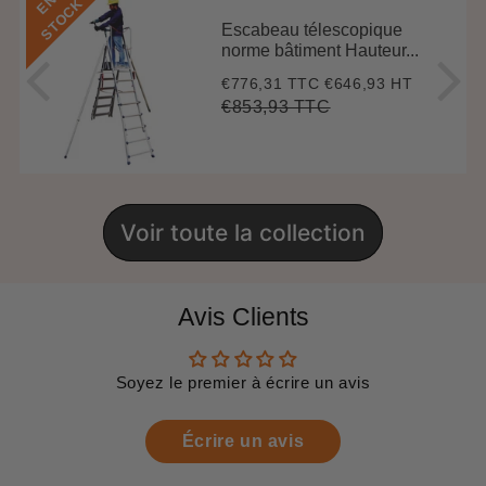
E
N
S
T
O
C
K
Escabeau télescopique
norme bâtiment Hauteur...
€776,31 TTC
€646,93 HT
Prix
€776,31
réduit
€853,93 TTC
Prix
€853,93
Unit
régulier
price
Voir toute la collection
Avis Clients
Soyez le premier à écrire un avis
Écrire un avis