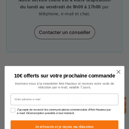
du lundi au vendredi de 9h00 à 17h00
par
téléphone, e-mail et chat.
Contacter un conseiller
10€ offerts sur votre prochaine commande
L’ESCABEAU TÉLESCOPIQUE À LA NORME
Inscrivez-vous à la newsletter Ami-Hauteur et recevez votre code de
BÂTIMENT
réduction par e-mail, valable 7 jours.
Votre adresse e-mail
E
N
S
T
O
C
E
N
S
T
O
C
E
N
S
T
O
C
K
K
J'accepte de recevoir les communications commerciales d'Ami-Hauteur par
e-mail. Désinscription possible à tout moment.
Je m'inscris et je reçois ma réduction