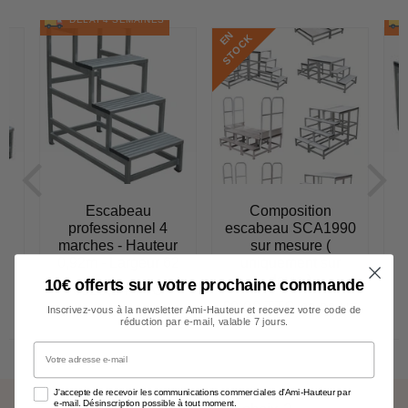
DÉLAI 4 SEMAINES
E
N
S
T
O
C
K
Escabeau
Composition
professionnel 4
escabeau SCA1990
r
marches - Hauteur
sur mesure (
62
0,92m - Largeur 62
uniquement sur
0
devis )
10€ offerts sur votre prochaine commande
€525,24 TTC
534,31
Prix
€525,24
€0,00 TTC
€0,00 HT
régulier
Prix
€0,00
€437,70 HT
Inscrivez-vous à la newsletter Ami-Hauteur et recevez votre code de
réduction par e-mail, valable 7 jours.
régulier
Votre adresse e-mail
J'accepte de recevoir les communications commerciales d'Ami-Hauteur par
e-mail. Désinscription possible à tout moment.