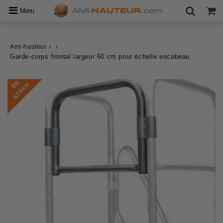
Menu
›
›
Ami-hauteur
Garde-corps frontal largeur 60 cm pour échelle escabeau
E
N
S
T
O
C
K