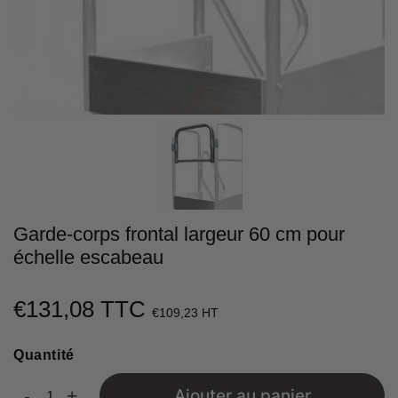
Garde-corps frontal largeur 60 cm pour
échelle escabeau
€131,08 TTC
€131,08
€109,23 HT
Unit
Quantité
price
-
+
Ajouter au panier