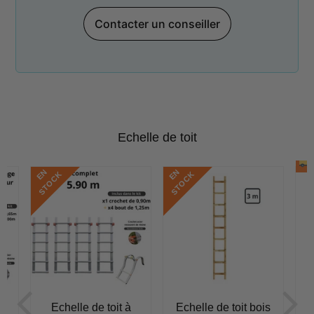
Contacter un conseiller
Echelle de toit
E
N
S
T
O
C
E
N
S
T
O
C
K
K
Echelle de toit à
Echelle de toit bois
E