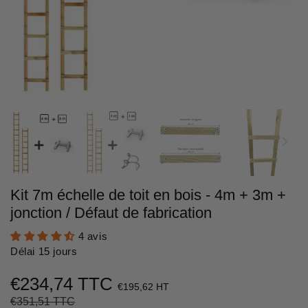
Kit 7m échelle de toit en bois - 4m + 3m +
jonction / Défaut de fabrication
4 avis
Délai 15 jours
€234,74 TTC
€195,62 HT
€351,51 TTC
Prix
€351,51
Prix
€234,74