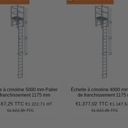
e à crinoline 5000 mm Palier
Échelle à crinoline 4000 mm
 franchissement 1175 mm
de franchissement 1175
467,25 TTC
€1.377,02 TTC
€1.222,71 HT
€1.147,5
€1.467,25
Prix
€1.377,
it
réduit
€1.622,30 TTC
€1.622,30 TTC
Prix
€1.622,30
Unit
Prix
€1.6
Unit
régulier
price
régulier
pric