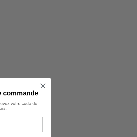
ine commande
cevez votre code de
urs.