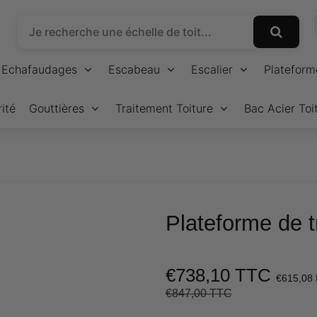
Echafaudages
Escabeau
Escalier
Plateform
ité
Gouttières
Traitement Toiture
Bac Acier Toi
Plateforme de t
€738,10 TTC
€615,08
€847,00 TTC
Prix
€847,00
Prix
€738,10
régulier
réduit