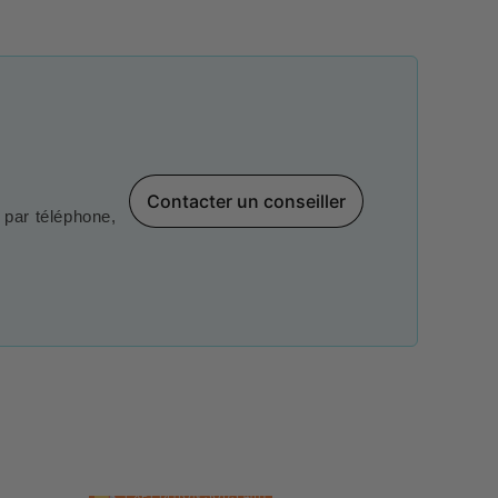
Contacter un conseiller
par téléphone,
EXPÉDITION SOUS 48H
EXPÉDI