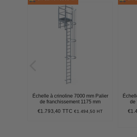
mable 4
Échelle à crinoline 7000 mm Palier
Échell
lence
de franchissement 1175 mm
de
ance
€1.793,40 TTC
€1.
€1.494,50 HT
Prix
€1.793,40
Prix
régulier
rédu
2 HT
4