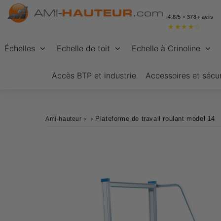
4,8/5 • 378+ avis
★
★
★
★
☆
Échelles
Echelle de toit
Echelle à Crinoline
Accès BTP et industrie
Accessoires et sécur
›
›
Plateforme de travail roulant model 14
Ami-hauteur