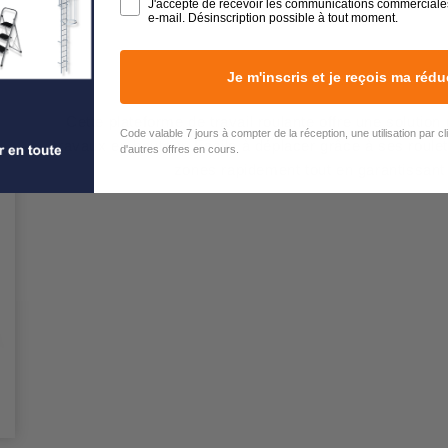
J'accepte de recevoir les communications commerciale
e-mail. Désinscription possible à tout moment.
Je m'inscris et je reçois ma rédu
Cette plateforme de travail roulante offre une solution
Code valable 7 jours à compter de la réception, une utilisation par c
travaux en hauteur. Facile à déplacer grâce à ses roulet
d'autres offres en cours.
zones rapidement tout en garantissant 