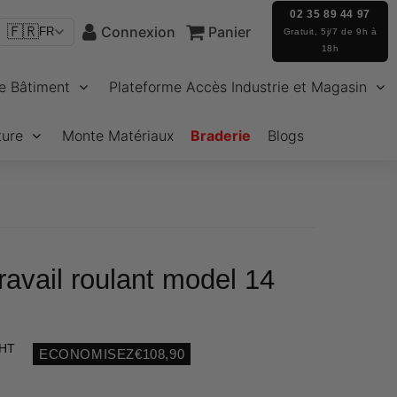
02 35 89 44 97
🇫🇷
Connexion
Panier
FR
Gratuit, 5j/7 de 9h à
18h
e Bâtiment
Plateforme Accès Industrie et Magasin
ture
Monte Matériaux
Braderie
Blogs
ravail roulant model 14
 HT
ECONOMISEZ
€108,90
Unit
price