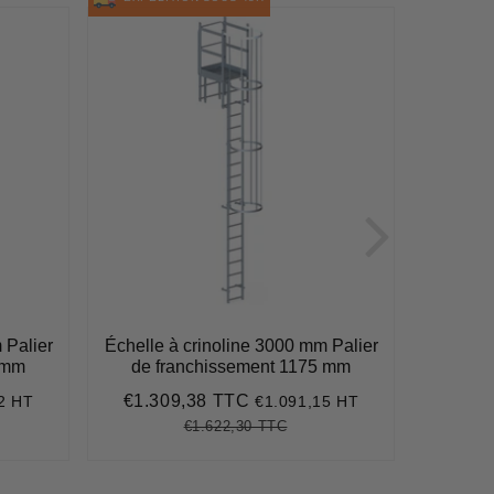
 Palier
Échelle à crinoline 3000 mm Palier
Échelle 
 mm
de franchissement 1175 mm
de f
€1.309,38 TTC
€1.6
2 HT
€1.091,15 HT
02
Prix
€1.309,38
Prix
réduit
réduit
€1.622,30 TTC
22,30
Prix
€1.622,30
Unit
e
régulier
price