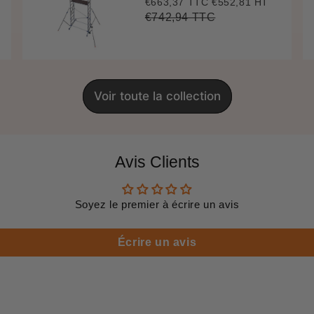
€663,37 TTC
€552,81 HT
Prix
€663,37
réduit
€742,94 TTC
Prix
€742,94
Unit
régulier
price
Voir toute la collection
Avis Clients
Soyez le premier à écrire un avis
Écrire un avis