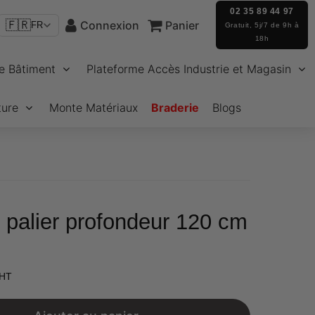
02 35 89 44 97
🇫🇷
Connexion
Panier
FR
Gratuit, 5j/7 de 9h à
18h
e Bâtiment
Plateforme Accès Industrie et Magasin
ture
Monte Matériaux
Braderie
Blogs
 palier profondeur 120 cm
€514,25
 HT
Unit
price