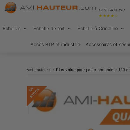
4,8/5 • 378+ avis
★
★
★
★
☆
Échelles
Echelle de toit
Echelle à Crinoline
Accès BTP et industrie
Accessoires et sécur
›
›
Plus value pour palier profondeur 120 c
Ami-hauteur
E
N
S
T
O
C
K