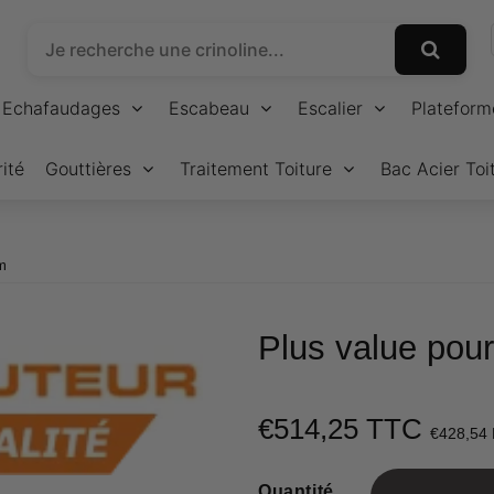
Echafaudages
Escabeau
Escalier
Plateform
ité
Gouttières
Traitement Toiture
Bac Acier Toi
m
Plus value pour
€514,25 TTC
€428,54
Quantité