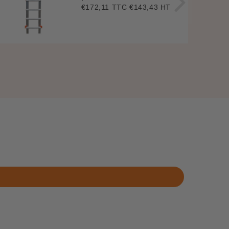
€172,11 TTC
€143,43 HT
Prix
€172,11
régulier