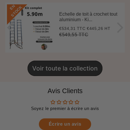
E
N
S
T
O
C
K
Echelle de toit à crochet tout
aluminium - Ki...
€534,31 TTC
€445,26 HT
Prix
€534,31
réduit
€549,55 TTC
Prix
€549,55
Unit
régulier
price
Voir toute la collection
Avis Clients
Soyez le premier à écrire un avis
Écrire un avis