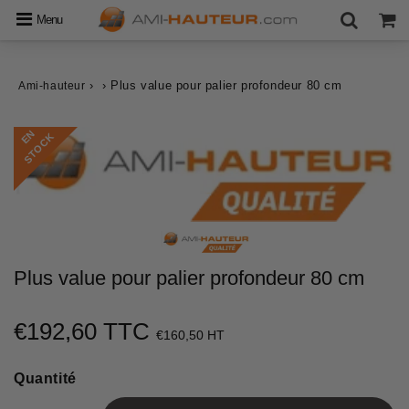
Menu
›
›
Plus value pour palier profondeur 80 cm
Ami-hauteur
E
N
S
T
O
C
K
Plus value pour palier profondeur 80 cm
€192,60 TTC
€192,60
€160,50 HT
Unit
Quantité
price