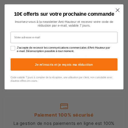
10€ offerts sur votre prochaine commande
Inscrivez-vous à la newsletter Ami-Hauteur et recevez votre code de
réduction par e-mail, valable 7 jours.
Pourquoi nous faire confiance ?
Votre adresse e-mail
Des clients satisfaits
J'accepte de recevoir les communications commerciales d'Ami-Hauteur par
e-mail. Désinscription possible à tout moment.
Je m'inscris et je reçois ma réduction
4.6/5
(651 avis)
Les professionnels et particuliers saluent la
qualité
Code valable 7 jours à compter de la réception, une utilisation par client, non cumulable avec
de nos produits et notre
accompagnement
.
d'autres offres en cours.
Paiement 100% sécurisé
La gestion de nos paiements en ligne est 100%