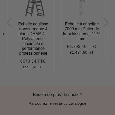
e
Échelle coulisse
Échelle à crinoline
transformable 4
7000 mm Palier de
lon
plans DAMA 4 –
franchissement 1175
f
Polyvalence
mm
957,70
maximale et
€1.793,40 TTC
Prix
€1.793,4
performance
régulier
€1.494,50 HT
professionnelle
.126,80
nit
ice
€670,34 TTC
Prix
€670,34
régulier
€558,62 HT
Besoin de plus de choix ?
Parcourez le reste du catalogue