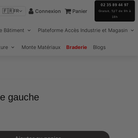
02 35 89 44 97
🇫🇷
Connexion
Panier
FR
Gratuit, 5j/7 de 9h à
18h
e Bâtiment
Plateforme Accès Industrie et Magasin
ture
Monte Matériaux
Braderie
Blogs
re gauche
€29,04
Unit
price