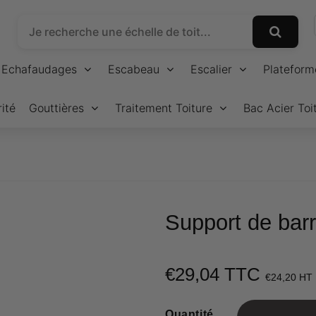
Echafaudages
Escabeau
Escalier
Plateform
ité
Gouttières
Traitement Toiture
Bac Acier Toi
Support de bar
€29,04 TTC
€24,20 HT
Quantité