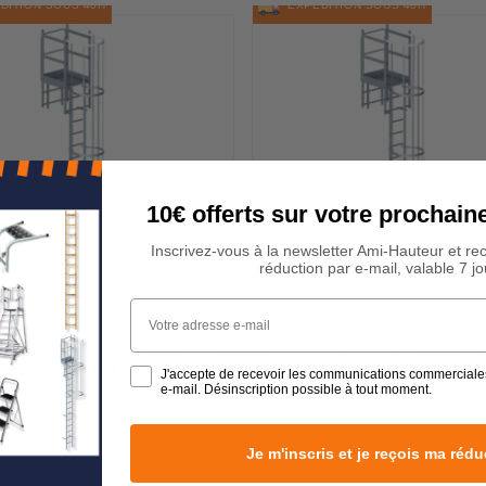
ITION SOUS 48H
EXPÉDITION SOUS 48H
10€ offerts sur votre procha
Inscrivez-vous à la newsletter Ami-Hauteur et re
réduction par e-mail, valable 7 jo
Votre adresse e-mail
e à crinoline 5000 mm Palier
Échelle à crinoline 4000 mm
 franchissement 1175 mm
de franchissement 1175
J'accepte de recevoir les communications commerciale
e-mail. Désinscription possible à tout moment.
467,25 TTC
€1.377,02 TTC
€1.222,71 HT
€1.147,5
€1.467,25
Prix
€1.377,
it
réduit
€1.622,30 TTC
€1.622,30 TTC
Prix
€1.622,30
Unit
Prix
€1.6
Unit
régulier
price
régulier
pric
Je m'inscris et je reçois ma rédu