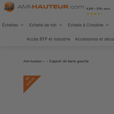
4,8/5 • 378+ avis
★
★
★
★
☆
Échelles
Echelle de toit
Echelle à Crinoline
Accès BTP et industrie
Accessoires et sécur
›
›
Support de barre gauche
Ami-hauteur
E
N
S
T
O
C
K