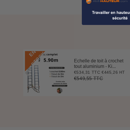
E
N
S
T
O
C
K
Echelle de toit à crochet
 3 m
tout aluminium - Ki...
.
€534,31 TTC
€445,26 HT
Prix
€534,31
0 HT
2
réduit
€549,55 TTC
Prix
€549,55
Unit
régulier
price