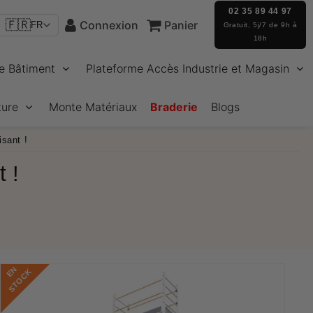
02 35 89 44 97
🇫🇷
Connexion
Panier
FR
Gratuit, 5j/7 de 9h à
18h
e Bâtiment
Plateforme Accès Industrie et Magasin
ture
Monte Matériaux
Braderie
Blogs
isant !
 !
E
N
S
T
O
C
K