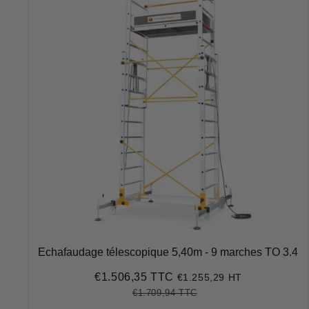
Echafaudage télescopique 5,40m - 9 marches TO 3.4
€1.506,35 TTC
€1.255,29 HT
Prix
€1.506,35
réduit
€1.709,94 TTC
Prix
€1.709,94
Unit
régulier
price