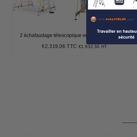
2 échafaudage télescopique en 1 - TO 5.6 / TO 2.3
€2.319,06 TTC
€1.932,55 HT
Prix
€2.319,06
régulier