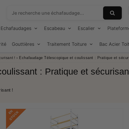
Echafaudages
Escabeau
Escalier
Plateform
ité
Gouttières
Traitement Toiture
Bac Acier Toi
›
Echafaudage Télescopique et coulissant : Pratique et sécur
urisant !
ulissant : Pratique et sécurisant
isant !
E
N
S
T
O
C
K