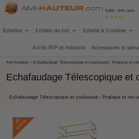
4,8/5 • 378+ avis
★
★
★
★
☆
Échelles
Echelle de toit
Echelle à Crinoline
Accès BTP et industrie
Accessoires et sécur
›
Ami-hauteur
Echafaudage Télescopique et coulissant : Pratique et séc
Echafaudage Télescopique et co
Echafaudage Télescopique et coulissant : Pratique et sécur
E
N
S
T
O
C
K