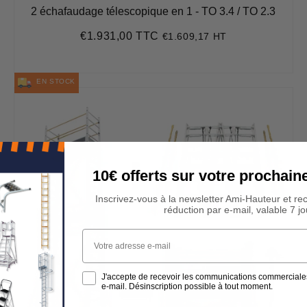
2 échafaudage télescopique en 1 - TO 3.4 / TO 2.3
€1.931,00 TTC
€1.609,17 HT
Prix
€1.931,00
régulier
EN STOCK
10€ offerts sur votre procha
Inscrivez-vous à la newsletter Ami-Hauteur et re
réduction par e-mail, valable 7 jo
Votre adresse e-mail
J'accepte de recevoir les communications commerciale
e-mail. Désinscription possible à tout moment.