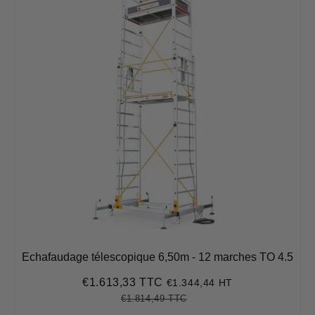
Echafaudage télescopique 6,50m - 12 marches TO 4.5
€1.613,33 TTC
€1.344,44 HT
Prix
€1.613,33
réduit
€1.814,49 TTC
Prix
€1.814,49
Unit
régulier
price