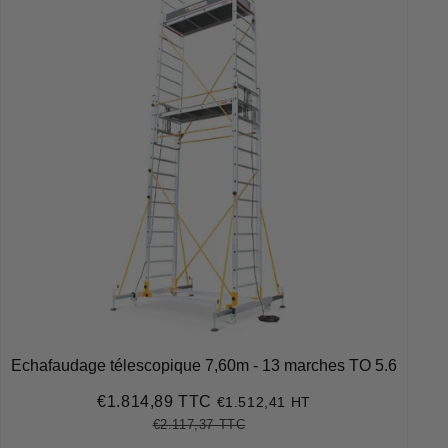
Echafaudage télescopique 7,60m - 13 marches TO 5.6
€1.814,89 TTC
€1.512,41 HT
Prix
€1.814,89
réduit
€2.117,37 TTC
Prix
€2.117,37
Unit
régulier
price