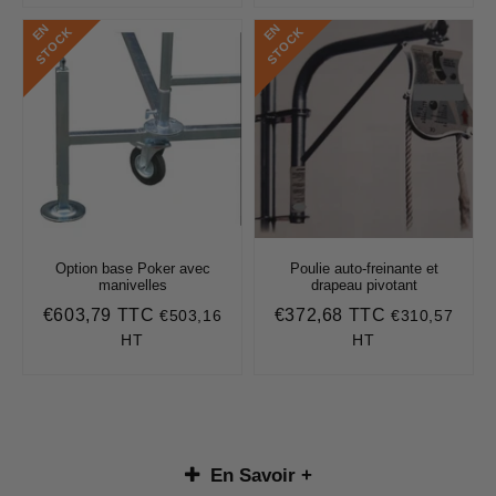
E
N
S
T
O
C
E
N
S
T
O
C
K
K
Option base Poker avec
Poulie auto-freinante et
manivelles
drapeau pivotant
€603,79 TTC
€372,68 TTC
€503,16
€310,57
Prix
€603,79
Prix
€372,68
régulier
régulier
HT
HT
En Savoir +