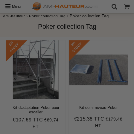
Menu
›
›
Poker collection Tag
Ami-hauteur
Poker collection Tag
Poker collection Tag
E
N
S
T
O
C
E
N
S
T
O
C
K
K
Kit d'adaptation Poker pour
Kit demi niveau Poker
escalier
€215,38 TTC
€179,48
Prix
€215,38
€107,69 TTC
€89,74
Prix
€107,69
régulier
HT
régulier
HT