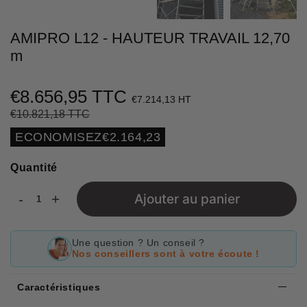
AMIPRO L12 - HAUTEUR TRAVAIL 12,70
m
€8.656,95 TTC
€7.214,13 HT
€10.821,18 TTC
Prix
€10.821,18
Prix
€8.656,95
régulier
réduit
Unit
ECONOMISEZ
€2.164,23
price
Quantité
-
+
Ajouter au panier
Une question ? Un conseil ?
Nos conseillers sont à votre écoute !
Caractéristiques