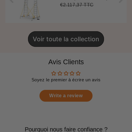
réduit
€2.117,37 TTC
Prix
€2.117,37
Unit
régulier
price
Voir toute la collection
Avis Clients
Soyez le premier à écrire un avis
Write a review
Pourquoi nous faire confiance ?