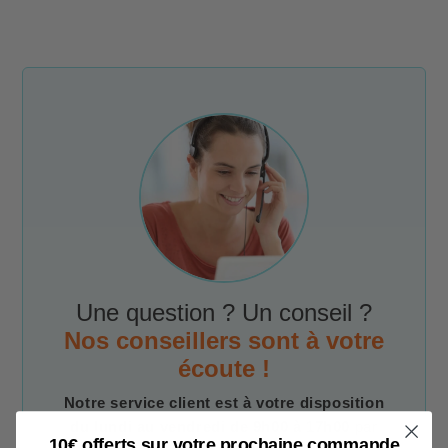
Une question ? Un conseil ?
Nos conseillers sont à votre
écoute !
Notre service client est à votre disposition
du lundi au vendredi de 9h00 à 17h00
par
10€ offerts sur votre prochaine commande