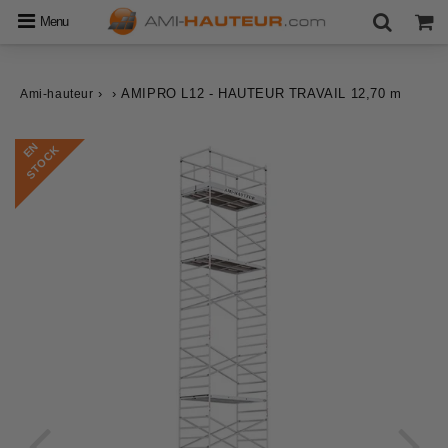
Menu
›
›
AMIPRO L12 - HAUTEUR TRAVAIL 12,70 m
Ami-hauteur
E
N
S
T
O
C
K