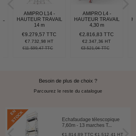
AMIPRO L14 -
AMIPRO L4 -
IL
HAUTEUR TRAVAIL
HAUTEUR TRAVAIL
H
14 m
4,30 m
€9.279,57 TTC
€2.816,83 TTC
€8.656,95
Prix
€9.279,57
Prix
€2.816,8
réduit
réduit
€7.732,98 HT
€2.347,36 HT
€11.599,47 TTC
€3.521,04 TTC
10.821,18
nit
Prix
€11.599,47
Unit
Prix
€3.521,04
Unit
rice
régulier
price
régulier
price
Besoin de plus de choix ?
Parcourez le reste du catalogue
E
N
S
T
O
C
K
Echafaudage télescopique
7,60m - 13 marches T...
€1.814,89 TTC
€1.512,41 HT
Prix
€1.814,89