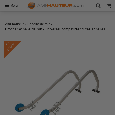
Menu
›
›
Ami-hauteur
Echelle de toit
Crochet échelle de toit - universel compatible toutes échelles
E
N
S
T
O
C
K