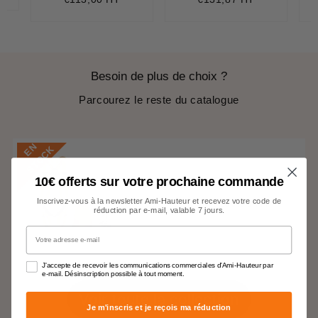
ce
Besoin de plus de choix ?
Parcourez le reste du catalogue
E
N
S
T
O
C
K
10€ offerts sur votre prochaine commande
HARNAISPRO KIT
Inscrivez-vous à la newsletter Ami-Hauteur et recevez votre code de
€120,07 TTC
€100,06 HT
Prix
€120,07
réduction par e-mail, valable 7 jours.
régulier
Votre adresse e-mail
J'accepte de recevoir les communications commerciales d'Ami-Hauteur par
e-mail. Désinscription possible à tout moment.
Voir toute la collection
Je m'inscris et je reçois ma réduction