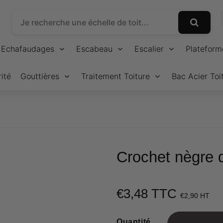
Echafaudages
Escabeau
Escalier
Plateform
ité
Gouttières
Traitement Toiture
Bac Acier Toi
Crochet nègre d
€3,48 TTC
€3,
€2,90 HT
U
p
Quantité