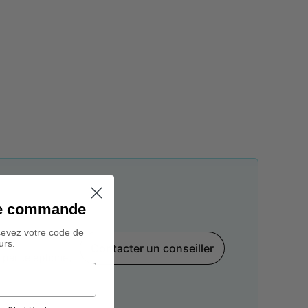
ine commande
cevez votre code de
urs.
Contacter un conseiller
par téléphone,