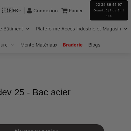
02 35 89 44 97
🇫🇷
Connexion
Panier
FR
Gratuit, 5j/7 de 9h à
18h
e Bâtiment
Plateforme Accès Industrie et Magasin
ture
Monte Matériaux
Braderie
Blogs
ev 25 - Bac acier
48
nit
rice