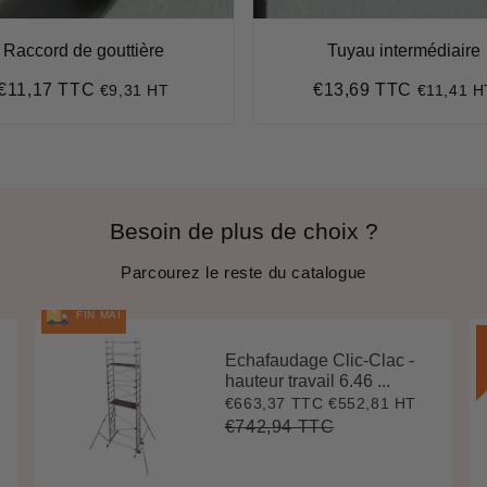
Raccord de gouttière
Tuyau intermédiaire
€11,17 TTC
€13,69 TTC
€9,31 HT
€11,41 H
Prix
€11,17
Prix
€13,69
régulier
régulier
Besoin de plus de choix ?
Parcourez le reste du catalogue
FIN MAI
Echafaudage Clic-Clac -
hauteur travail 6.46 ...
€663,37 TTC
€552,81 HT
Prix
€663,37
réduit
€742,94 TTC
Prix
€742,94
Unit
régulier
price