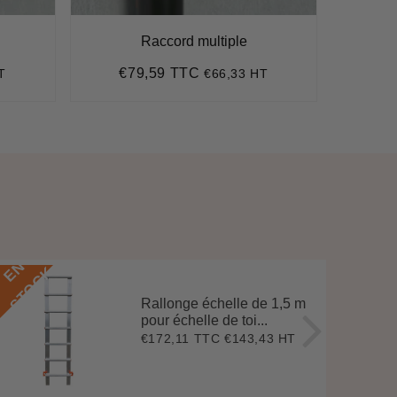
Raccord multiple
Tu
€79,59 TTC
€
T
€66,33 HT
Prix
€79,59
Pr
régulier
ré
E
N
S
T
O
C
E
N
S
T
O
C
K
Rallonge échelle de 1,5 m
pour échelle de toi...
€172,11 TTC
€143,43 HT
Prix
€172,11
régulier