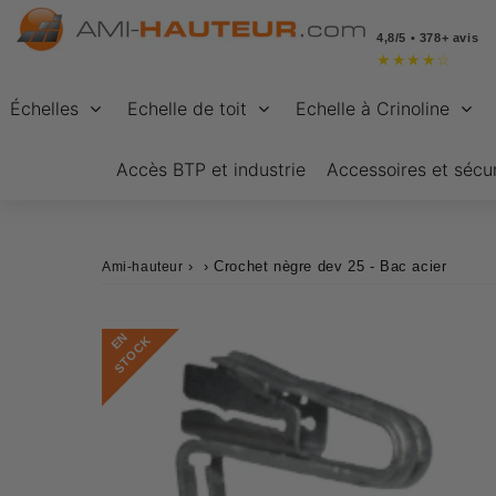
4,8/5 • 378+ avis
★
★
★
★
☆
Échelles
Echelle de toit
Echelle à Crinoline
Accès BTP et industrie
Accessoires et sécur
›
›
Crochet nègre dev 25 - Bac acier
Ami-hauteur
E
N
S
T
O
C
K