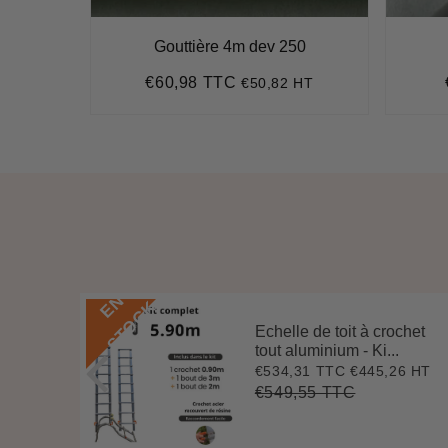
0°
Gouttière 4m dev 250
€60,98 TTC
HT
€50,82 HT
7
Prix
€60,98
régulier
E
N
S
T
O
C
K
Echelle de toit à crochet
 3 m
tout aluminium - Ki...
.
€534,31 TTC
€445,26 HT
Prix
€534,31
0 HT
2
réduit
€549,55 TTC
Prix
€549,55
Unit
régulier
price