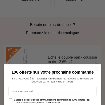
ce
Besoin de plus de choix ?
Parcourez le reste du catalogue
E
N
S
T
O
C
K
Échelle double pan - coulisse
main - 2,65m/4,...
€215,05 TTC
€179,21 HT
Prix
€215,05
10€ offerts sur votre prochaine commande
régulier
Inscrivez-vous à la newsletter Ami-Hauteur et recevez votre code de
réduction par e-mail, valable 7 jours.
Votre adresse e-mail
Voir toute la collection
J'accepte de recevoir les communications commerciales d'Ami-Hauteur par
e-mail. Désinscription possible à tout moment.