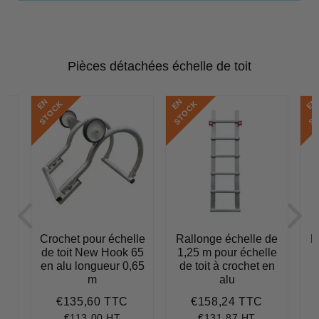
Pièces détachées échelle de toit
E
N
S
T
O
C
E
N
S
T
O
C
E
N
S
T
O
C
K
K
is
Crochet pour échelle
Rallonge échelle de
R
de toit New Hook 65
1,25 m pour échelle
en alu longueur 0,65
de toit à crochet en
d
123,72
m
alu
€135,60 TTC
€158,24 TTC
Prix
€135,60
Prix
€158,24
0,70
it
régulier
régulier
€113,00 HT
€131,87 HT