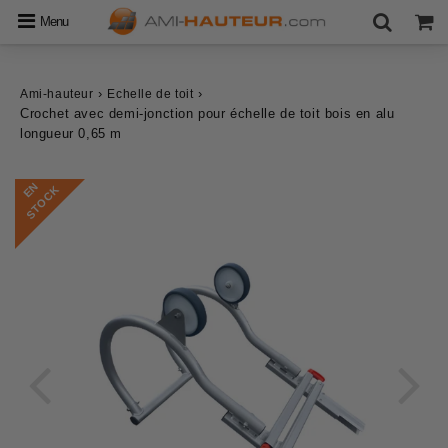
Menu
›
›
Ami-hauteur
Echelle de toit
Crochet avec demi-jonction pour échelle de toit bois en alu
longueur 0,65 m
E
N
S
T
O
C
K