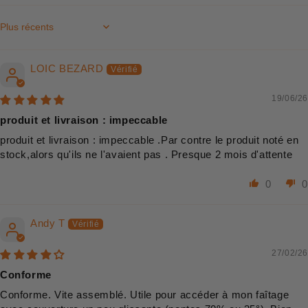
Sort by
LOIC BEZARD
19/06/26
produit et livraison : impeccable
produit et livraison : impeccable .Par contre le produit noté en
stock,alors qu'ils ne l'avaient pas . Presque 2 mois d'attente
0
0
Andy T
27/02/26
Conforme
Conforme. Vite assemblé. Utile pour accéder à mon faîtage