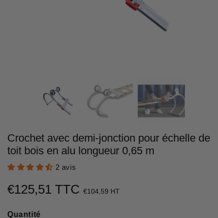
Crochet avec demi-jonction pour échelle de
toit bois en alu longueur 0,65 m
2 avis
€125,51 TTC
€125,51
€104,59 HT
Unit
Quantité
price