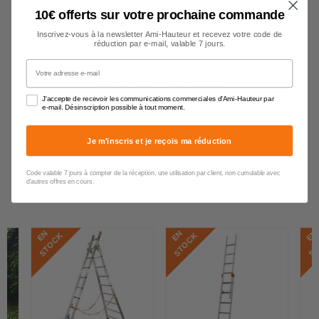
Notre service client est à votre disposition
10€ offerts sur votre prochaine commande
du lundi au vendredi de 9h00 à 17h00
par
Inscrivez-vous à la newsletter Ami-Hauteur et recevez votre code de
téléphone, e-mail et chat.
réduction par e-mail, valable 7 jours.
Votre adresse e-mail
Contacter un conseiller
J'accepte de recevoir les communications commerciales d'Ami-Hauteur par
e-mail. Désinscription possible à tout moment.
Je m'inscris et je reçois ma réduction
Code valable 7 jours à compter de la réception, une utilisation par client, non cumulable avec
d'autres offres en cours.
Echelles
E
N
S
T
O
C
E
N
S
T
O
C
E
N
S
T
O
C
K
K