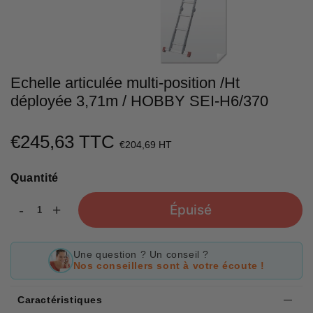
Echelle articulée multi-position /Ht
déployée 3,71m / HOBBY SEI-H6/370
€245,63 TTC
€245,63
€204,69 HT
Unit
Quantité
price
-
+
Épuisé
Une question ? Un conseil ?
Nos conseillers sont à votre écoute !
Caractéristiques