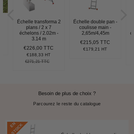
Échelle transforma 2
Échelle double pan -
plans / 2 x 7
coulisse main -
échelons / 2.02m -
2,65m/4,45m
c
300,62
3.14 m
€215,05 TTC
Prix
€215,05
6,78
it
€226,00 TTC
régulier
Prix
€226,00
€179,21 HT
ce
réduit
€188,33 HT
€271,21 TTC
Prix
€271,21
Unit
régulier
price
Besoin de plus de choix ?
Parcourez le reste du catalogue
E
N
S
T
O
C
K