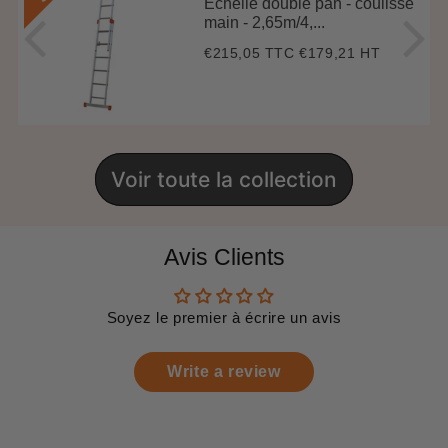
Échelle double pan - coulisse
main - 2,65m/4,...
€215,05 TTC
€179,21 HT
Prix
€215,05
régulier
Voir toute la collection
Avis Clients
Soyez le premier à écrire un avis
Write a review