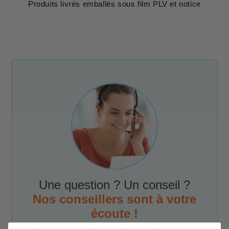
Produits livrés emballés sous film PLV et notice
Une question ? Un conseil ?
Nos conseillers sont à votre
écoute !