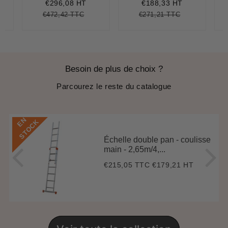
réduit
réduit
€296,08 HT
€188,33 HT
€472,42 TTC
€271,21 TTC
8,20
it
Prix
€472,42
Unit
Prix
€271,21
Unit
ce
régulier
price
régulier
price
Besoin de plus de choix ?
Parcourez le reste du catalogue
E
N
S
T
O
C
K
Échelle double pan - coulisse
main - 2,65m/4,...
€215,05 TTC
€179,21 HT
Prix
€215,05
régulier