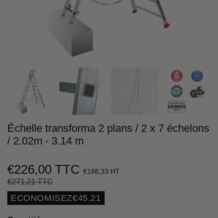
Échelle transforma 2 plans / 2 x 7 échelons
/ 2.02m - 3.14 m
€226,00 TTC
€188,33 HT
€271,21 TTC
Prix
€271,21
Prix
€226,00
régulier
réduit
Unit
ECONOMISEZ
€45,21
price