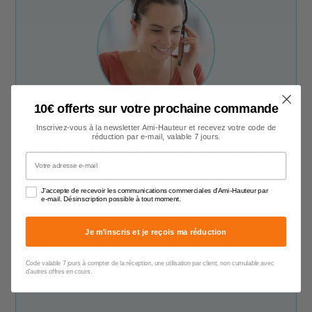
10€ offerts sur votre prochaine commande
Une question ? Un conseil ?
Inscrivez-vous à la newsletter Ami-Hauteur et recevez votre code de
réduction par e-mail, valable 7 jours.
Nos conseillers sont à votre
Votre adresse e-mail
écoute !
Notre service client est à votre disposition
J'accepte de recevoir les communications commerciales d'Ami-Hauteur par
e-mail. Désinscription possible à tout moment.
du lundi au vendredi de 9h00 à 17h00
par
téléphone, e-mail et chat.
Je m'inscris et je reçois ma réduction
Code valable 7 jours à compter de la réception, une utilisation par client, non cumulable avec
Contacter un conseiller
d'autres offres en cours.