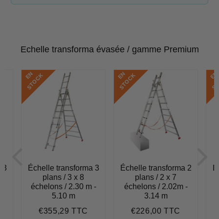
Echelle transforma évasée / gamme Premium
E
N
S
T
O
C
E
N
S
T
O
C
E
N
S
T
O
C
K
K
 3
Échelle transforma 3
Échelle transforma 2
É
plans / 3 x 8
plans / 2 x 7
 -
échelons / 2.30 m -
échelons / 2.02m -
5.10 m
3.14 m
€355,29 TTC
€226,00 TTC
306,83
Prix
€355,29
Prix
€226,00