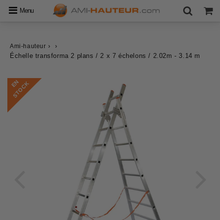
Menu
›
›
Ami-hauteur
Échelle transforma 2 plans / 2 x 7 échelons / 2.02m - 3.14 m
E
N
S
T
O
C
K