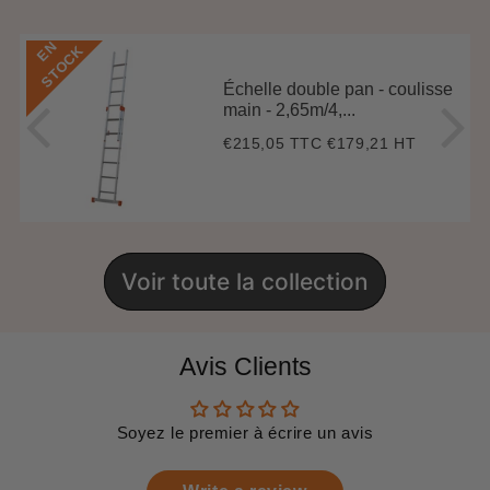
E
N
S
T
O
C
K
Échelle double pan - coulisse
main - 2,65m/4,...
€215,05 TTC
€179,21 HT
Prix
€215,05
régulier
Voir toute la collection
Avis Clients
Soyez le premier à écrire un avis