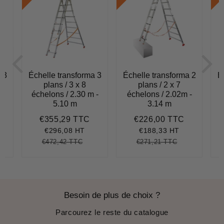
 3
Échelle transforma 3
Échelle transforma 2
É
plans / 3 x 8
plans / 2 x 7
 -
échelons / 2.30 m -
échelons / 2.02m -
5.10 m
3.14 m
€355,29 TTC
€226,00 TTC
306,83
Prix
€355,29
Prix
€226,00
réduit
réduit
€296,08 HT
€188,33 HT
€472,42 TTC
€271,21 TTC
8,20
it
Prix
€472,42
Unit
Prix
€271,21
Unit
ce
régulier
price
régulier
price
Besoin de plus de choix ?
Parcourez le reste du catalogue