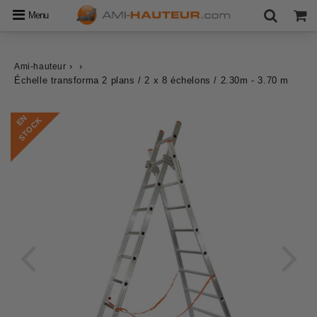
Menu
›
›
Ami-hauteur
Échelle transforma 2 plans / 2 x 8 échelons / 2.30m - 3.70 m
E
N
S
T
O
C
K