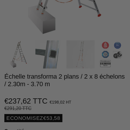
Échelle transforma 2 plans / 2 x 8 échelons
/ 2.30m - 3.70 m
€237,62 TTC
€198,02 HT
€291,20 TTC
Prix
€291,20
Prix
€237,62
régulier
réduit
Unit
ECONOMISEZ
€53,58
price