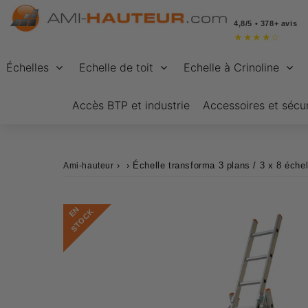
4,8/5 • 378+ avis
★
★
★
★
☆
Échelles
Echelle de toit
Echelle à Crinoline
Accès BTP et industrie
Accessoires et sécur
›
›
Échelle transforma 3 plans / 3 x 8 éche
Ami-hauteur
E
N
S
T
O
C
K