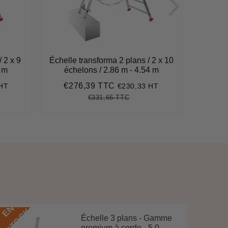
 2 x 9
Échelle transforma 2 plans / 2 x 10
Échelle 
 m
échelons / 2.86 m - 4.54 m
éch
€276,39 TTC
€4
 HT
€230,33 HT
Prix
€276,39
Pri
réduit
rédu
€331,66 TTC
71
Prix
€331,66
Unit
régulier
price
E
N
S
T
O
C
E
N
S
T
O
C
K
Échelle 3 plans - Gamme
premium à corde - 5,0...