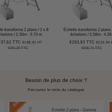
le transforma 2 plans / 2 x 8
Échelle transforma 2 plans /
chelons / 2.30m - 3.70 m
échelons / 2.58m - 4.26
237,62 TTC
€263,93 TTC
€198,02 HT
€219,94
ix
€237,62
Prix
€263,93
duit
réduit
€291,20 TTC
€316,71 TTC
Prix
€291,20
Unit
Prix
€316,
Unit
régulier
price
régulier
price
Besoin de plus de choix ?
Parcourez le reste du catalogue
E
N
S
T
O
C
K
Échelle 2 plans - Gamme