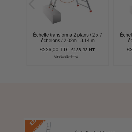
 / 3 x 8
Échelle transforma 2 plans / 2 x 7
Échel
10 m
échelons / 2.02m - 3.14 m
é
€226,00 TTC
€
8 HT
€188,33 HT
9
Prix
€226,00
Pr
réduit
ré
€271,21 TTC
,42
t
Prix
€271,21
Unit
ce
régulier
price
E
N
S
T
O
C
K