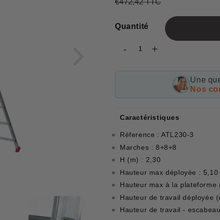
€472,42 TTC
Prix
€472,42
Prix
€355,29
régulier
réduit
Quantité
-
+
Une que
Nos con
Caractéristiques
Réference : ATL230-3
Marches : 8+8+8
H (m) : 2,30
Hauteur max déployée : 5,10
Hauteur max à la plateforme 
Hauteur de travail déployée (
Hauteur de travail - escabeau