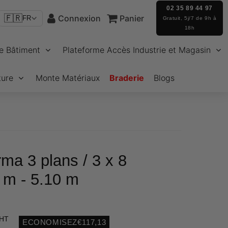
02 35 89 44 97
🇫🇷
Connexion
Panier
FR
Gratuit, 5j/7 de 9h à
18h
e Bâtiment
Plateforme Accès Industrie et Magasin
ture
Monte Matériaux
Braderie
Blogs
rma 3 plans / 3 x 8
 m - 5.10 m
 HT
ECONOMISEZ
€117,13
Unit