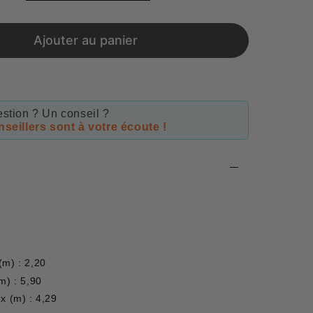
price
Ajouter au panier
stion ? Un conseil ?
seillers sont à votre écoute !
(m) : 2,20
m) : 5,90
x (m) : 4,29