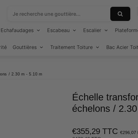
Echafaudages
Escabeau
Escalier
Plateform
ité
Gouttières
Traitement Toiture
Bac Acier Toi
lons / 2.30 m - 5.10 m
Échelle transfo
échelons / 2.30
€355,29 TTC
€296,07