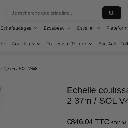
Echafaudages
Escabeau
Escalier
Plateform
ité
Gouttières
Traitement Toiture
Bac Acier Toi
mée 2,37m / SOL V4x8
Echelle couliss
2,37m / SOL V
€846,04 TTC
€705,03