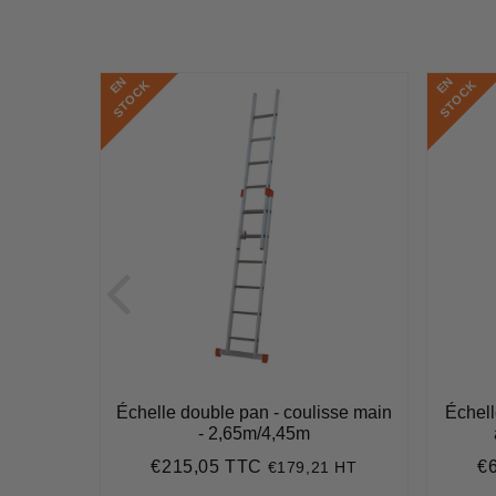
E
N
S
T
O
C
E
N
S
T
O
C
K
K
 / 2 x 7
Échelle double pan - coulisse main
Échel
14 m
- 2,65m/4,45m
€215,05 TTC
€
3 HT
€179,21 HT
0
Prix
€215,05
Pr
régulier
ré
,21
t