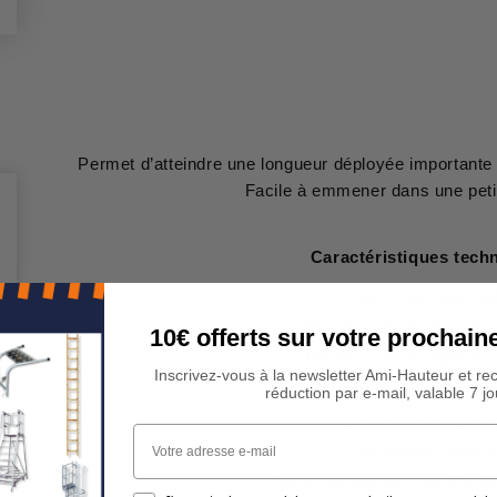
Permet d’atteindre une longueur déployée importante 
Facile à emmener dans une peti
Caractéristiques tech
Nbre d'échelon: 4
Hauteur totale refermée
10€ offerts sur votre procha
Hauteur totale déployée
Inscrivez-vous à la newsletter Ami-Hauteur et re
Munie de roulettes de 
réduction par e-mail, valable 7 jo
Uniquement avec pieds
Votre adresse e-mail
Coulissante, sépara
Conforme aux normes EN 13