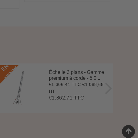
régu
e
E
N
S
T
O
C
E
N
S
T
O
C
K
Échelle 3 plans - Gamme
premium à corde - 5,0...
€1.306,41 TTC
€1.088,68
Prix
€1.306,41
réduit
HT
€1.862,71 TTC
Prix
€1.862,71
Unit
régulier
price