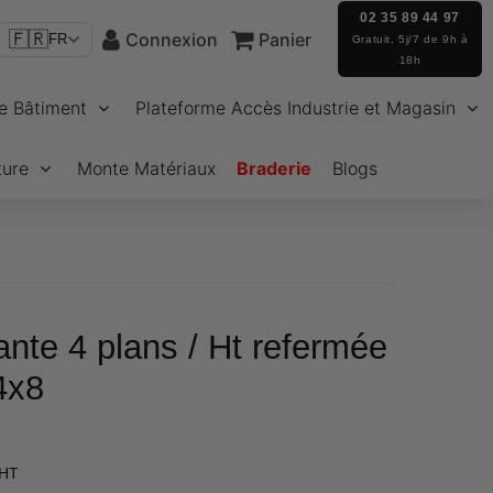
02 35 89 44 97
🇫🇷
Connexion
Panier
FR
Gratuit, 5j/7 de 9h à
18h
e Bâtiment
Plateforme Accès Industrie et Magasin
ture
Monte Matériaux
Braderie
Blogs
ante 4 plans / Ht refermée
4x8
€846,04
 HT
Unit