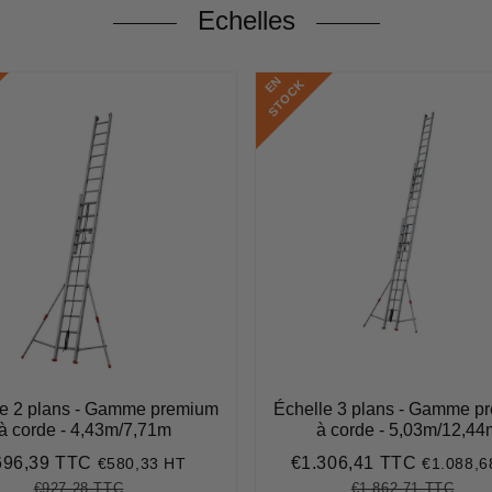
Echelles
E
N
S
T
O
C
K
le 2 plans - Gamme premium
Échelle 3 plans - Gamme p
à corde - 4,43m/7,71m
à corde - 5,03m/12,44
696,39 TTC
€1.306,41 TTC
€580,33 HT
€1.088,6
ix
€696,39
Prix
€1.306,
duit
réduit
€927,28 TTC
€1.862,71 TTC
Prix
€927,28
Unit
Prix
€1.8
Unit