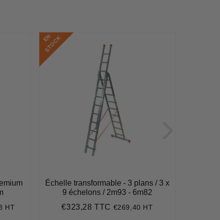
E
N
S
T
O
C
E
N
S
T
O
C
K
K
remium
Échelle transformable - 3 plans / 3 x
Echelle 
m
9 échelons / 2m93 - 6m82
max dép
€323,28 TTC
8 HT
€269,40 HT
41
Prix
€323,28
€2
régulier
Pri
62,71