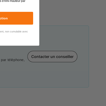
s d'Ami-Hauteur par
ction
lient, non cumulable avec
Contacter un conseiller
par téléphone,