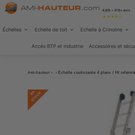
4,8/5 • 378+ avis
★
★
★
★
☆
Échelles
Echelle de toit
Echelle à Crinoline
Accès BTP et industrie
Accessoires et sécur
›
›
Echelle coulissante 4 plans / Ht refer
Ami-hauteur
E
N
S
T
O
C
K