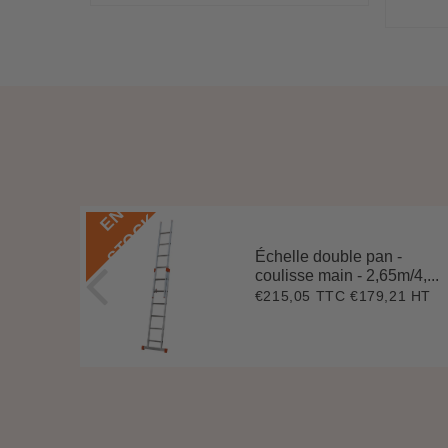
ce
E
N
S
T
O
C
K
Échelle double pan -
coulisse main - 2,65m/4,...
2 HT
2
€215,05 TTC
€179,21 HT
Prix
€215,05
78
régulier