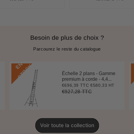
régulier
price
régulier
pric
Besoin de plus de choix ?
Parcourez le reste du catalogue
E
N
S
T
O
C
K
Échelle 2 plans - Gamme
premium à corde - 4,4...
€696,39 TTC
€580,33 HT
Prix
€696,39
réduit
€927,28 TTC
Prix
€927,28
Unit
régulier
price
Voir toute la collection