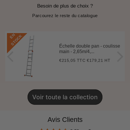
Besoin de plus de choix ?
Parcourez le reste du catalogue
E
N
S
T
O
C
K
Échelle double pan - coulisse
main - 2,65m/4,...
€215,05 TTC
€179,21 HT
Prix
€215,05
régulier
Voir toute la collection
Avis Clients