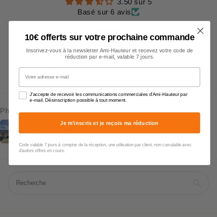
3.50 sur 5
Basé sur 6 avis
3
10€ offerts sur votre prochaine commande
1
Inscrivez-vous à la newsletter Ami-Hauteur et recevez votre code de
0
réduction par e-mail, valable 7 jours.
0
Votre adresse e-mail
2
J'accepte de recevoir les communications commerciales d'Ami-Hauteur par
e-mail. Désinscription possible à tout moment.
Photos & vidéos clients
Je m'inscris et je reçois ma réduction
Code valable 7 jours à compter de la réception, une utilisation par client, non cumulable avec
d'autres offres en cours.