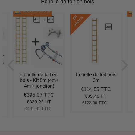
Echelle de toit en bois
DÉLAI 15 JOURS
E
N
S
T
O
C
K
n
Echelle de toit en
Echelle de toit bois
E
+
bois - Kit 8m (4m+
3m
4m + jonction)
€114,55 TTC
Prix
€114,55
€395,07 TTC
réduit
351,51
Prix
€395,07
€95,46 HT
réduit
€329,23 HT
€122,90 TTC
Prix
€122,90
Unit
€441,41 TTC
régulier
price
9,11
t
Prix
€441,41
Unit
ce
régulier
price