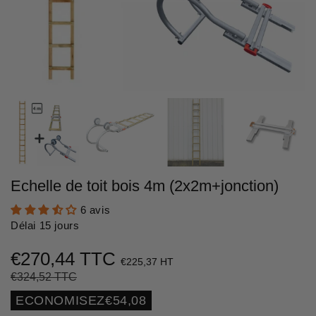
Echelle de toit bois 4m (2x2m+jonction)
6 avis
Délai 15 jours
€270,44 TTC
€225,37 HT
€324,52 TTC
Prix
€324,52
Prix
€270,44
régulier
réduit
Unit
ECONOMISEZ
€54,08
price