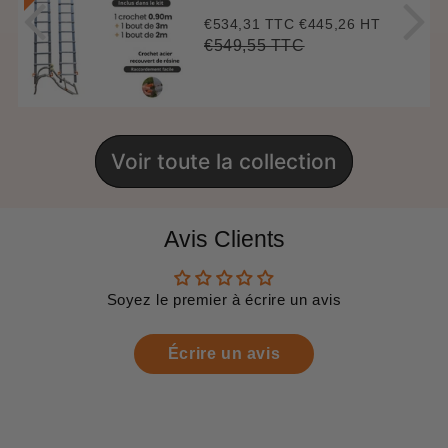
€534,31 TTC
€445,26 HT
Prix
€534,31
réduit
€549,55 TTC
Prix
€549,55
Unit
régulier
price
Voir toute la collection
Avis Clients
Soyez le premier à écrire un avis
Écrire un avis