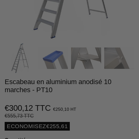
Escabeau en aluminium anodisé 10
marches - PT10
€300,12 TTC
€250,10 HT
€555,73 TTC
Prix
€555,73
Prix
€300,12
régulier
réduit
Unit
ECONOMISEZ
€255,61
price