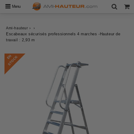
Menu
›
›
Ami-hauteur
Escabeaux sécurisés professionnels 4 marches -Hauteur de
travail : 2,93 m
E
N
S
T
O
C
K