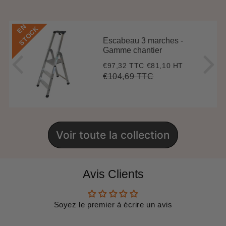
E
N
S
T
O
C
K
Escabeau 3 marches -
Gamme chantier
€97,32 TTC
€81,10 HT
Prix
€97,32
réduit
€104,69 TTC
Prix
€104,69
Unit
régulier
price
Voir toute la collection
Avis Clients
Soyez le premier à écrire un avis