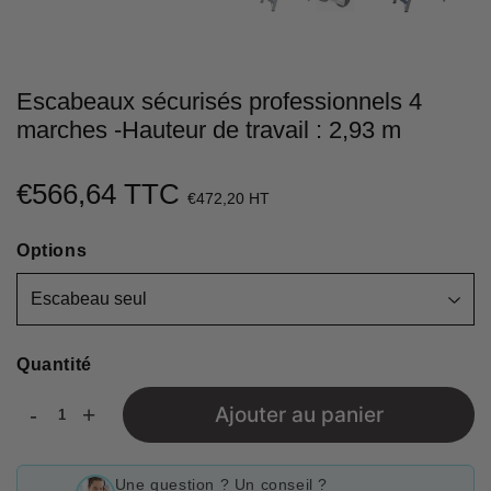
Escabeaux sécurisés professionnels 4
marches -Hauteur de travail : 2,93 m
€566,64 TTC
€566,64
€472,20 HT
Unit
Options
price
Quantité
-
+
Ajouter au panier
Une question ? Un conseil ?