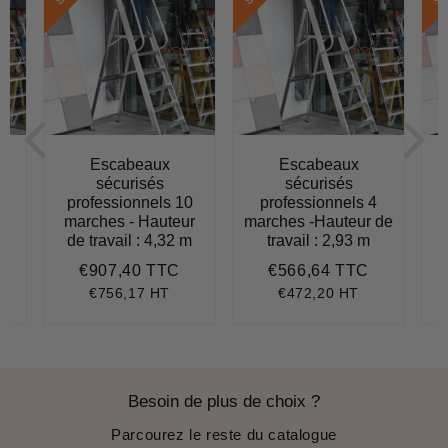
Escabeaux
Escabeaux
sécurisés
sécurisés
professionnels 10
professionnels 4
r
marches - Hauteur
marches -Hauteur de
m
de travail : 4,32 m
travail : 2,93 m
€907,40 TTC
€566,64 TTC
871,56
Prix
€907,40
Prix
€566,64
régulier
régulier
€756,17 HT
€472,20 HT
Besoin de plus de choix ?
Parcourez le reste du catalogue