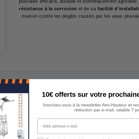
pluviales efficace, durable et esthétiquement agréable.
résistance à la corrosion
et de sa
facilité d’installat
maison contre les dégâts causés par les eaux pluvia
10€ offerts sur votre procha
 Un conseil ?
rs sont à votre écoute !
Inscrivez-vous à la newsletter Ami-Hauteur et re
réduction par e-mail, valable 7 jo
est à votre disposition du lundi au vendredi de 9h00 à 17h00
Votre adresse e-mail