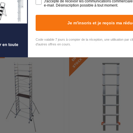
J'accepte de recevoir les communications commerciale
e-mail. Désinscription possible à tout moment.
Je m'inscris et je reçois ma rédu
Code valable 7 jours à compter de la réception, une utilisation par c
Best selling products
d'autres offres en cours.
AI
E
N
S
T
O
C
K