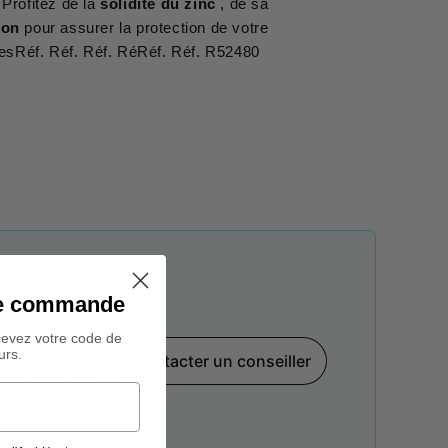
 Profitez de la
solidité du zinc
, de sa
ion
pour assurer la protection de votre
lesRéf. Réf. Réf. RéRéf. Réf. R52480
ine commande
cevez votre code de
urs.
Contacter un conseiller
par téléphone,