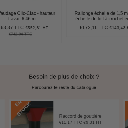
audage Clic-Clac - hauteur
Rallonge échelle de 1,5 m
travail 6.46 m
échelle de toit à crochet e
663,37 TTC
€172,11 TTC
€552,81 HT
€143,43 
ix
€663,37
Prix
€172,11
duit
régulier
€742,94 TTC
Prix
€742,94
Unit
régulier
price
Besoin de plus de choix ?
Parcourez le reste du catalogue
E
N
S
T
O
C
K
Raccord de gouttière
€11,17 TTC
€9,31 HT
Prix
€11,17