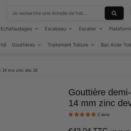
Echafaudages
Escabeau
Escalier
Plateform
ité
Gouttières
Traitement Toiture
Bac Acier Toi
e 14 mm zinc dev 25
Gouttière demi
14 mm zinc de
2 avis
€43,04 TTC