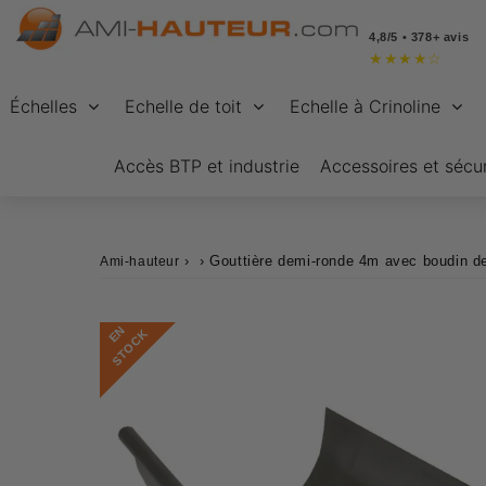
4,8/5 • 378+ avis
★
★
★
★
☆
Échelles
Echelle de toit
Echelle à Crinoline
Accès BTP et industrie
Accessoires et sécur
›
›
Gouttière demi-ronde 4m avec boudin d
Ami-hauteur
E
N
S
T
O
C
K