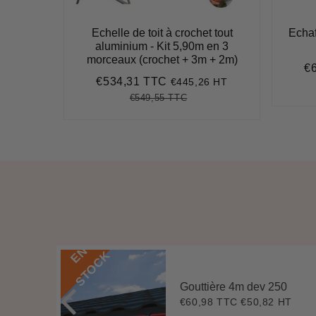
t tout
Echelle de toit à crochet tout
Echaf
en 4
aluminium - Kit 5,90m en 3
 1,50m)
morceaux (crochet + 3m + 2m)
€
Pr
€534,31 TTC
4 HT
€445,26 HT
ré
1
Prix
€534,31
réduit
€549,55 TTC
,51
t
Prix
€549,55
Unit
ce
régulier
price
E
N
S
T
O
C
K
ustable
Gouttière 4m dev 250
HT
€60,98 TTC
€50,82 HT
Prix
€60,98