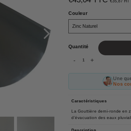
€35,87 HT
Couleur
Quantité
-
+
Une que
Nos con
Caractéristiques
La Gouttière demi-ronde en zi
d’évacuation des eaux pluvial
Description