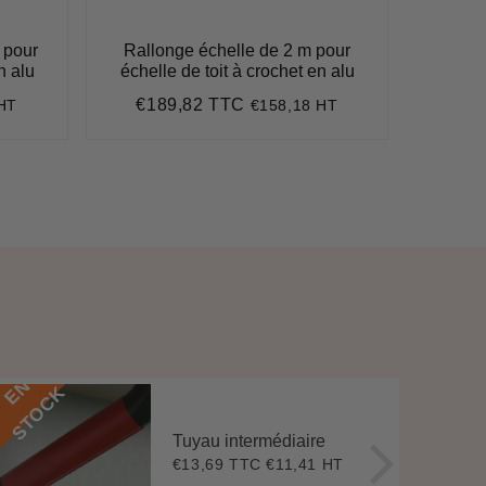
 pour
Rallonge échelle de 2 m pour
Écart
n alu
échelle de toit à crochet en alu
€1
Pri
€189,82 TTC
HT
€158,18 HT
Prix
€189,82
réd
régulier
E
N
S
T
O
C
E
N
S
T
O
C
K
Tuyau intermédiaire
€13,69 TTC
€11,41 HT
Prix
€13,69