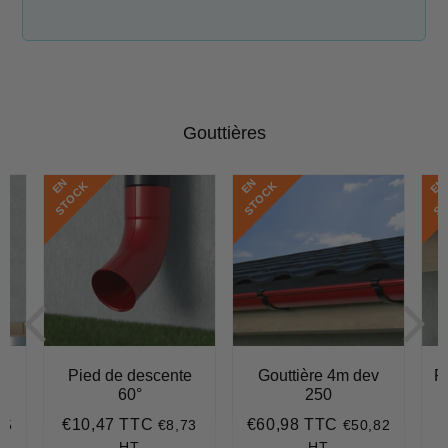
Gouttières
E
N
S
T
O
C
E
N
S
T
O
C
E
N
S
T
O
C
K
K
e
Pied de descente
Gouttière 4m dev
R
60°
250
P
€10,47 TTC
€60,98 TTC
75
€8,73
€50,82
70
Prix
€10,47
Prix
€60,98
r
régulier
régulier
HT
HT