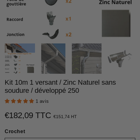
Kit 10m 1 versant / Zinc Naturel sans
soudure / développé 250
1 avis
€182,09 TTC
€182,09
€151,74 HT
Unit
Crochet
price