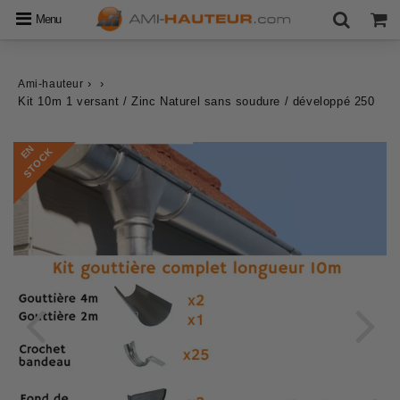
Menu
›
›
Ami-hauteur
Kit 10m 1 versant / Zinc Naturel sans soudure / développé 250
E
N
S
T
O
C
K