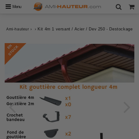
Menu
›
›
Kit 4m 1 versant / Acier / Dev 250 - Destockage
Ami-hauteur
E
N
S
T
O
C
K