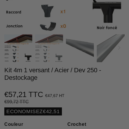
Kit 4m 1 versant / Acier / Dev 250 -
Destockage
€57,21 TTC
€47,67 HT
€99,72 TTC
Prix
€99,72
Prix
€57,21
régulier
réduit
Unit
ECONOMISEZ
€42,51
price
Couleur
Crochet