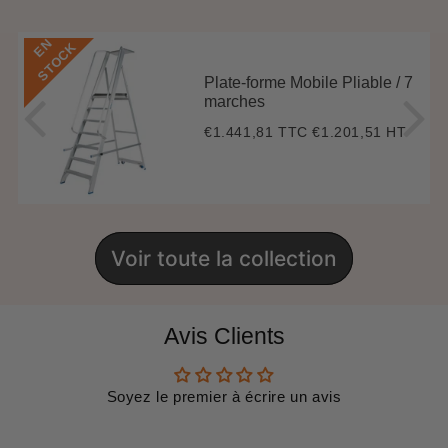
E
N
S
T
O
C
K
Plate-forme Mobile Pliable / 7
marches
€1.441,81 TTC
€1.201,51 HT
Prix
€1.441,81
régulier
Voir toute la collection
Avis Clients
Soyez le premier à écrire un avis