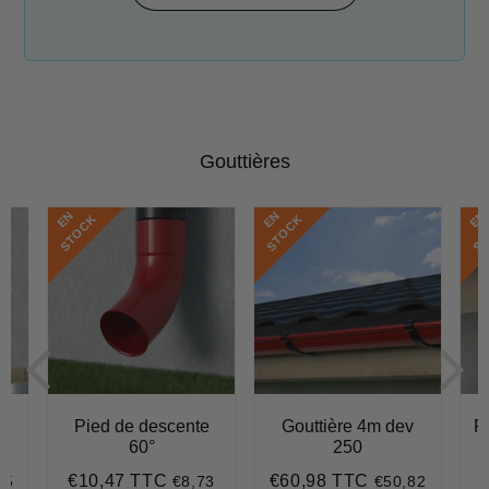
Gouttières
E
N
S
T
O
C
E
N
S
T
O
C
E
N
S
T
O
C
K
K
e
Pied de descente
Gouttière 4m dev
R
60°
250
P
€10,47 TTC
€60,98 TTC
75
€8,73
€50,82
70
Prix
€10,47
Prix
€60,98
r