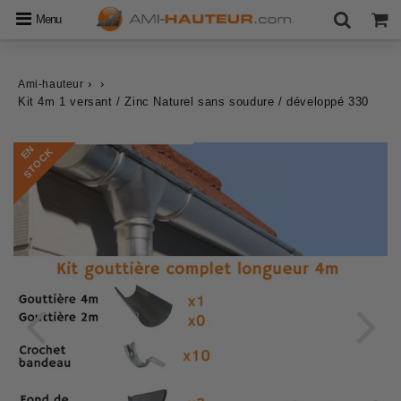
Menu
›
›
Ami-hauteur
Kit 4m 1 versant / Zinc Naturel sans soudure / développé 330
E
N
S
T
O
C
K