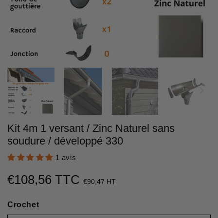
Kit 4m 1 versant / Zinc Naturel sans
soudure / développé 330
1 avis
€108,56 TTC
€108,56
€90,47 HT
Unit
Crochet
price